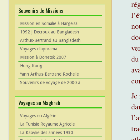
ré
Souvenirs de Missions
l’
Mission en Somalie à Hargeisa
no
1992 J Decroux au Bangladesh
do
Arthus-Bertrand au Bangladesh
ve
Voyages diaporama
du
Mission à Donetsk 2007
Hong Kong
ava
Yann Arthus-Bertrand Rochelle
co
Souvenirs de voyage de 2000 à
Je
Voyages au Maghreb
dan
l’
Voyages en Algérie
La Tunisie Royaume Agricole
tr
La Kabylie des années 1930
eth