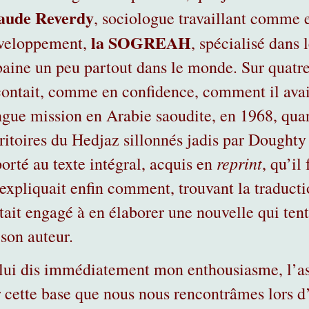
aude Reverdy
, sociologue travaillant comme 
la
SOGREAH
veloppement,
, spécialisé dans
baine un peu partout dans le monde. Sur quatre
contait, comme en confidence, comment il ava
ngue mission en Arabie saoudite, en 1968, quand
rritoires du Hedjaz sillonnés jadis par Doughty
reprint
porté au texte intégral, acquis en
, qu’il
expliquait enfin comment, trouvant la traducti
était engagé à en élaborer une nouvelle qui tent
 son auteur.
 lui dis immédiatement mon enthousiasme, l’as
r cette base que nous nous rencontrâmes lors d’u