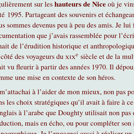
hauteurs de Nice
gulièrement sur les
où je vin
été 1995. Partageant des souvenirs et échangea
us sommes devenus peu à peu des amis. Je lui 
cumentation que j’avais rassemblée pour l’écr
nait de l’érudition historique et anthropologiq
e
 côté des voyageurs du
xix
siècle et de la mul
it vu fleurir à partir des années 1970. Il dépou
mme une mise en contexte de son héros.
 m’attachai à l’aider de mon mieux, non pas po
s les choix stratégiques qu’il avait à faire à 
anglais à l’arabe que Doughty utilisait non pas 
aduction, mais en écho
, ou pour compléter son 
nographique. Je l’engageai aussi à réaliser un 