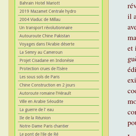
Bahrain Hotel Mariott
ré
2019 Mazamet Centrale hydro
il
2004 Viaduc de Millau
av
Un transport révolutionnaire
ma
Autouroute Chine Pakistan
Voyages dans l’Arabie déserte
et 
La Semry au Cameroun
gu
Projet Cisadane en Indonésie
éd
Protection crues de l’Isère
Les sous sols de Paris
ex
Chine Construction en 2 jours
co
Autoroute romaine l’Hérault
mo
Ville en Arabie Séoudite
co
La guerre de l' eau
Ile de la Réunion
po
Notre-Dame Paris chantier
Le pont de l'ile de Ré