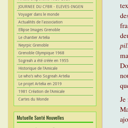
te
JOURNEE DU CFBR - ELEVES-INGEN
de
Voyager dans le monde
Actualités de l'association
fr
Ellipse Images Grenoble
de
Le chantier Artelia
pil
Neyrpic Grenoble
Grenoble Olympique 1968
ma
Sogreah a été créée en 1955
Do
Historique de l'Amicale
nou
Le who’s who Sogreah Artelia
qu
Le projet Artelia en 2019
1981 Création de l'Amicale
Je
Cartes du Monde
Ma
Mutuelle Santé Nouvelles
aj