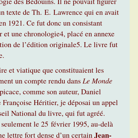
ogie des Bédouins. Il ne pouvait figurer
n texte de Th. E. Lawrence qui en avait
 en 1921. Ce fut donc un consistant
ur et une chronologie
4
, placé en annexe
tion de l’édition originale
5
. Le livre fut
e.
re et viatique que constituaient les
Le Monde
amment un compte rendu dans
rspicace, comme son auteur, Daniel
e Françoise Héritier, je déposai un appel
il National du livre, qui fut agréé.
seulement le 25 février 1995, au-delà
Jean-
ne lettre fort dense d’un certain