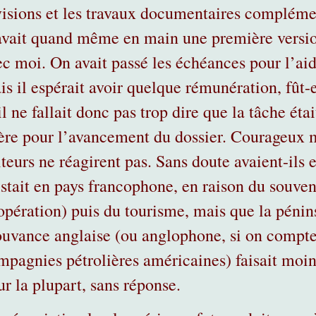
visions et les travaux documentaires complémenta
 avait quand même en main une première version
ec moi. On avait passé les échéances pour l’ai
is il espérait avoir quelque rémunération, fût-
il ne fallait donc pas trop dire que la tâche éta
ère pour l’avancement du dossier. Courageux m
iteurs ne réagirent pas. Sans doute avaient-ils
istait en pays francophone, en raison du souveni
opération) puis du tourisme, mais que la pénins
uvance anglaise (ou anglophone, si on compte 
mpagnies pétrolières américaines) faisait moins
ur la plupart, sans réponse.