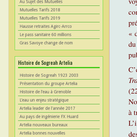
vo
Au Sujet des Mutuelles
co
Mutuelles Tarifs 2018
Mutuelles Tarifs 2019
pr
Hausse retraites Agirc-Arrco
« 
Le pass sanitaire 60 millions
du 
Gras Savoye change de nom
pu
Histoire de Sogreah Artelia
C’
Histoire de Sogreah 1923 2003
Tr
Présentation du groupe Artelia
(2
Histoire de l’eau à Grenoble
No
L’eau un enjeu stratégique
Artelia leader de l'année 2017
à 
Au pays de ingénierie FX Huard
L’
Artelia nouveaux bureaux
de
Artelia bonnes nouvelles