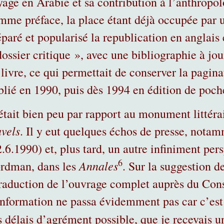
yage en Arabie et sa contribution à l’anthropol
mme préface, la place étant déjà occupée par u
éparé et popularisé la republication en anglais
dossier critique », avec une bibliographie à jo
livre, ce qui permettait de conserver la pagina
blié en 1990, puis dès 1994 en édition de poch
était bien peu par rapport au monument littérai
avels
. Il y eut quelques échos de presse, not
2.6.1990) et, plus tard, un autre infiniment pe
6
Annales
rdman, dans les
. Sur la suggestion d
traduction de l’ouvrage complet auprès du Conse
information ne passa évidemment pas car c’est 
s délais d’agrément possible, que je recevais u