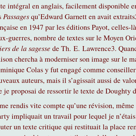
xte intégral en anglais, facilement disponible 
Passages
s
qu’Edward Garnett en avait extraits
ançaise en 1947 par les éditions Payot, celles-l
ux-guerres, nombre de textes sur le Moyen Ori
iers de la sagesse
de Th. E. Lawrence
3
. Quand
ison chercha à moderniser son image sur le m
minique Colas y fut engagé comme conseiller 
veaux auteurs, mais il s’agissait aussi de valor
e je proposai de ressortir le texte de Doughty 
 me rendis vite compte qu’une révision, même l
rty impliquait un travail pour lequel je n’étais
outer un texte critique qui restituait la place 