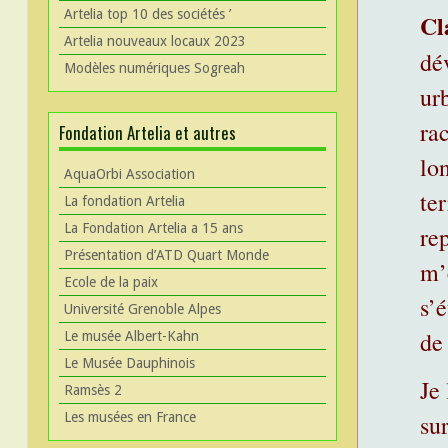
Artelia top 10 des sociétés ’
Cl
Artelia nouveaux locaux 2023
dé
Modèles numériques Sogreah
ur
ra
Fondation Artelia et autres
lo
AquaOrbi Association
te
La fondation Artelia
La Fondation Artelia a 15 ans
re
Présentation d’ATD Quart Monde
m’
Ecole de la paix
s’
Université Grenoble Alpes
de
Le musée Albert-Kahn
Le Musée Dauphinois
Je
Ramsès 2
Les musées en France
su