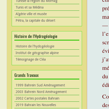
Tunisie la région du Mornag
pr
Tunis et sa Médina
Algérie ville et musée
ma
Pétra, la capitale du désert
— 
l’e
Histoire de l’Hydrogéologie
scr
Histoire de l'hydogéologie
év
Institut de géographie alpine
j’a
Témoignage de Cléa
mé
Grands Travaux
du 
édi
1999 Bahrein Sud Aménagement
2003 Bahrein Nord Aménagement
Co
2002 Cartes postales Bahrain
de
2019 Bahrain les Nouvelles