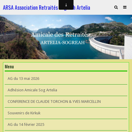
ARSA Association Retraités Sogreah Artelia
Invitation au repas le 21 novembre 2025
ARTELIA et l'Hydroélectricité
ARTELIA et l'Hydroélectricité
Souvenirs de KIrkuk
Menu
CONFERENCE DE CLAUDE TORCHON & YVES MARCELLIN A L'UIAD
AG du 13 mai 2026
AG 2026 du 13 mai
Adhésion Amicale Sog Artelia
CONFERENCE DE CLAUDE TORCHON & YVES MARCELLIN
Souvenirs de Kirkuk
AG du 14 février 2025