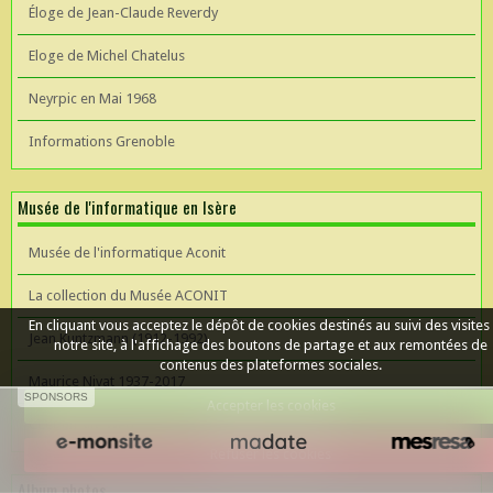
Éloge de Jean-Claude Reverdy
Eloge de Michel Chatelus
Neyrpic en Mai 1968
Informations Grenoble
Musée de l'informatique en Isère
Musée de l'informatique Aconit
La collection du Musée ACONIT
En cliquant vous acceptez le dépôt de cookies destinés au suivi des visites
Jean Kuntzmann (1912-1992)
notre site, à l'affichage des boutons de partage et aux remontées de
contenus des plateformes sociales.
Maurice Nivat 1937-2017
SPONSORS
Accepter les cookies
Céer un site Web
Refuser les cookies
Album photos