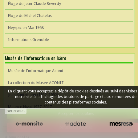
Éloge de Jean-Claude Reverdy
Eloge de Michel Chatelus
Neyrpic en Mai 1968
Informations Grenoble
Musée de l'informatique en Isère
Musée de l'informatique Aconit
La collection du Musée ACONIT
En cliquant vous acceptez le dépôt de cookies destinés au suivi des visites
Jean Kuntzmann (1912-1992)
notre site, à l'affichage des boutons de partage et aux remontées de
contenus des plateformes sociales.
Maurice Nivat 1937-2017
SPONSORS
Accepter les cookies
Céer un site Web
Refuser les cookies
Album photos