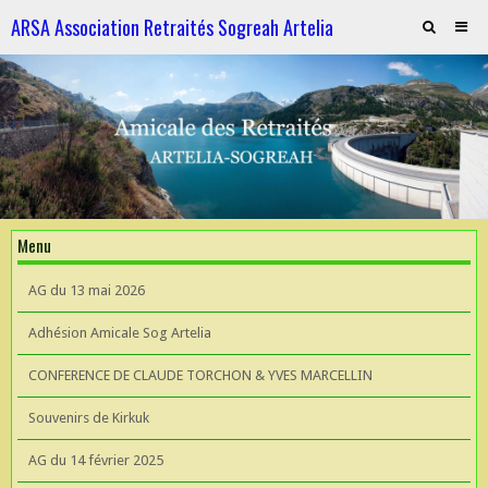
ARSA Association Retraités Sogreah Artelia
Invitation au repas le 21 novembre 2025
ARTELIA et l'Hydroélectricité
ARTELIA et l'Hydroélectricité
Souvenirs de KIrkuk
Menu
CONFERENCE DE CLAUDE TORCHON & YVES MARCELLIN A L'UIAD
AG du 13 mai 2026
AG 2026 du 13 mai
Adhésion Amicale Sog Artelia
CONFERENCE DE CLAUDE TORCHON & YVES MARCELLIN
Souvenirs de Kirkuk
AG du 14 février 2025