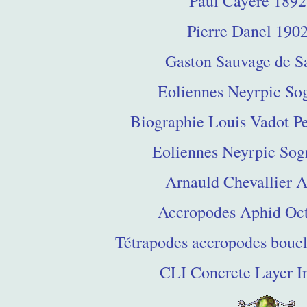
Paul Cayère 189
Pierre Danel 190
Gaston Sauvage de S
Eoliennes Neyrpic So
Biographie Louis Vadot 
Eoliennes Neyrpic Sogr
Arnauld Chevallier 
Accropodes Aphid Oc
Tétrapodes accropodes boucli
CLI Concrete Layer I