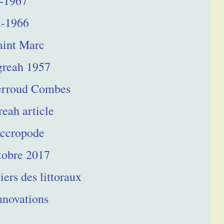
2-1967
2-1966
aint Marc
greah 1957
Perroud Combes
eah article
Accropode
tobre 2017
ers des littoraux
nnovations