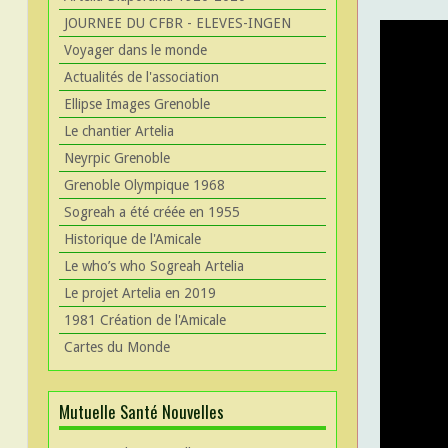
JOURNEE DU CFBR - ELEVES-INGEN
Voyager dans le monde
Actualités de l'association
Ellipse Images Grenoble
Le chantier Artelia
Neyrpic Grenoble
Grenoble Olympique 1968
Sogreah a été créée en 1955
Historique de l'Amicale
Le who’s who Sogreah Artelia
Le projet Artelia en 2019
1981 Création de l'Amicale
Cartes du Monde
Mutuelle Santé Nouvelles