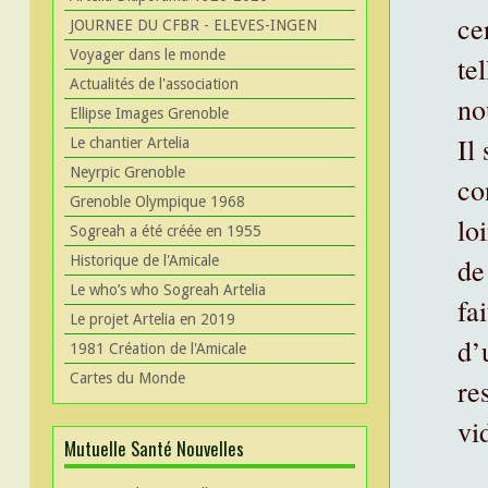
ce
JOURNEE DU CFBR - ELEVES-INGEN
Voyager dans le monde
te
Actualités de l'association
no
Ellipse Images Grenoble
Il
Le chantier Artelia
Neyrpic Grenoble
co
Grenoble Olympique 1968
lo
Sogreah a été créée en 1955
Historique de l'Amicale
de
Le who’s who Sogreah Artelia
fa
Le projet Artelia en 2019
d’
1981 Création de l'Amicale
Cartes du Monde
re
vi
Mutuelle Santé Nouvelles