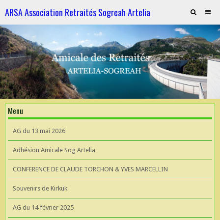
ARSA Association Retraités Sogreah Artelia
Invitation au repas le 21 novembre 2025
ARTELIA et l'Hydroélectricité
ARTELIA et l'Hydroélectricité
Souvenirs de KIrkuk
Menu
CONFERENCE DE CLAUDE TORCHON & YVES MARCELLIN A L'UIAD
AG du 13 mai 2026
AG 2026 du 13 mai
Adhésion Amicale Sog Artelia
CONFERENCE DE CLAUDE TORCHON & YVES MARCELLIN
Souvenirs de Kirkuk
AG du 14 février 2025