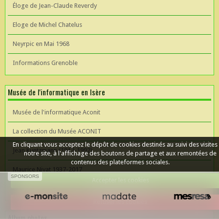
Éloge de Jean-Claude Reverdy
Eloge de Michel Chatelus
Neyrpic en Mai 1968
Informations Grenoble
Musée de l'informatique en Isère
Musée de l'informatique Aconit
La collection du Musée ACONIT
En cliquant vous acceptez le dépôt de cookies destinés au suivi des visites
Jean Kuntzmann (1912-1992)
notre site, à l'affichage des boutons de partage et aux remontées de
contenus des plateformes sociales.
Maurice Nivat 1937-2017
SPONSORS
Accepter les cookies
Céer un site Web
Refuser les cookies
Album photos