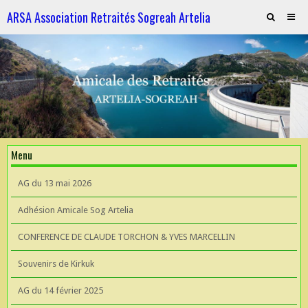
ARSA Association Retraités Sogreah Artelia
Invitation au repas le 21 novembre 2025
ARTELIA et l'Hydroélectricité
ARTELIA et l'Hydroélectricité
Souvenirs de KIrkuk
Menu
CONFERENCE DE CLAUDE TORCHON & YVES MARCELLIN A L'UIAD
AG du 13 mai 2026
AG 2026 du 13 mai
Adhésion Amicale Sog Artelia
CONFERENCE DE CLAUDE TORCHON & YVES MARCELLIN
Souvenirs de Kirkuk
AG du 14 février 2025