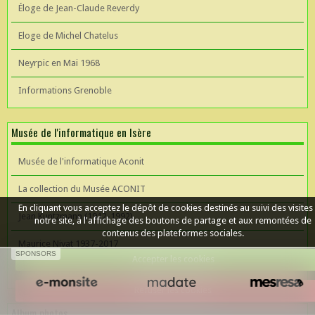
Éloge de Jean-Claude Reverdy
Eloge de Michel Chatelus
Neyrpic en Mai 1968
Informations Grenoble
Musée de l'informatique en Isère
Musée de l'informatique Aconit
La collection du Musée ACONIT
En cliquant vous acceptez le dépôt de cookies destinés au suivi des visites
Jean Kuntzmann (1912-1992)
notre site, à l'affichage des boutons de partage et aux remontées de
contenus des plateformes sociales.
Maurice Nivat 1937-2017
SPONSORS
Accepter les cookies
Céer un site Web
Refuser les cookies
Album photos