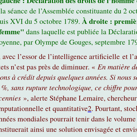
gauche : Déclaration des droits de l’homme e
 la séance de l’Assemblée constituante du 2 oct
À droite : premiè
uis XVI du 5 octobre 1789.
 femme"
dans laquelle est publiée la Déclarati
toyenne, par Olympe de Gouges, septembre 17
 avec l’essor de l’intelligence artificielle et
En matière d
tets n’est pas près de diminuer. «
vons à crédit depuis quelques années. Si nous
 %, sans rupture technologique, ce chiffre pou
cennies
», alerte Stéphane Lemaire, chercheur
mputationnelle et quantitative
2
. Pourtant, sto
nnées mondiales pourrait tenir dans le volume
nstituerait ainsi une solution envisagée et envi