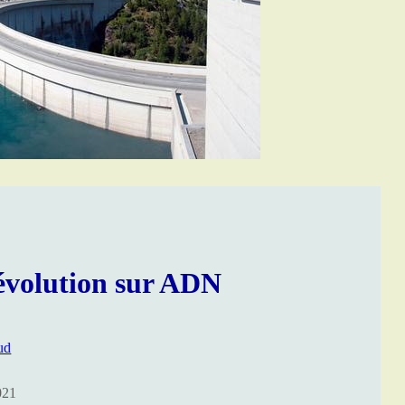
révolution sur ADN
ud
021