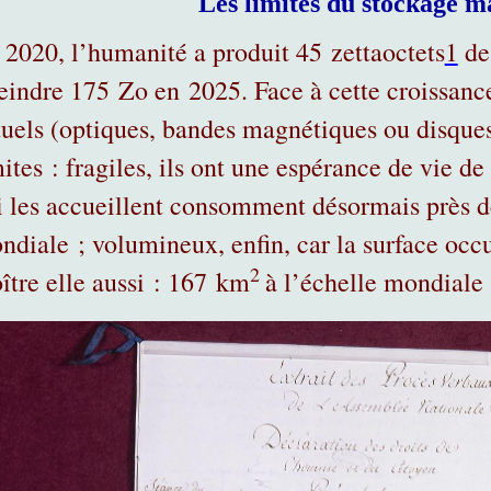
Les limites du stockage 
 2020, l’humanité a produit 45 zettaoctets
1
de
teindre 175 Zo en 2025. Face à cette croissanc
tuels (optiques, bandes magnétiques ou disques 
ites : fragiles, ils ont une espérance de vie de
i les accueillent consomment désormais près d
ndiale ; volumineux, enfin, car la surface occu
2
oître elle aussi : 167 km
à l’échelle mondiale