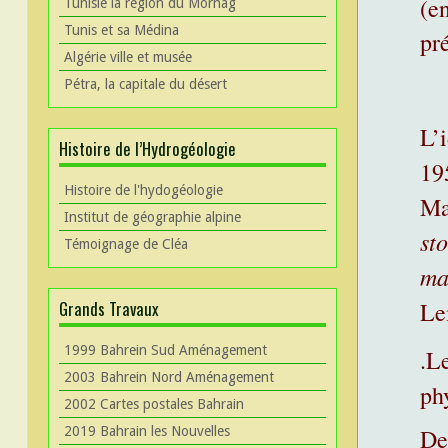
(e
Tunisie la région du Mornag
Tunis et sa Médina
pré
Algérie ville et musée
Pétra, la capitale du désert
L’
Histoire de l’Hydrogéologie
19
Histoire de l'hydogéologie
Ma
Institut de géographie alpine
st
Témoignage de Cléa
ma
Le
Grands Travaux
1999 Bahrein Sud Aménagement
.L
2003 Bahrein Nord Aménagement
ph
2002 Cartes postales Bahrain
Dep
2019 Bahrain les Nouvelles