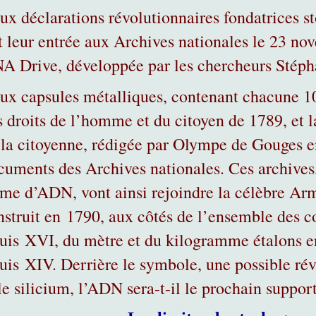
ux déclarations révolutionnaires fondatrices s
it leur entrée aux Archives nationales le 23 no
A Drive, développée par les chercheurs Stéph
ux capsules métalliques, contenant chacune 10
s droits de l’homme et du citoyen de 1789, et l
 la citoyenne, rédigée par Olympe de Gouges en
cuments des Archives nationales. Ces archives,
rme d’ADN, vont ainsi rejoindre la célèbre Ar
nstruit en 1790, aux côtés de l’ensemble des co
uis XVI, du mètre et du kilogramme étalons en
uis XIV. Derrière le symbole, une possible rév
 le silicium, l’ADN sera-t-il le prochain suppor