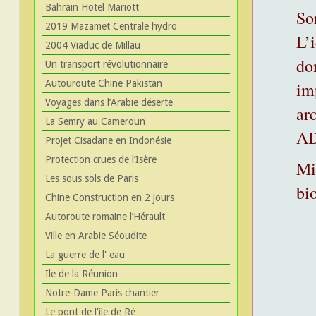
Bahrain Hotel Mariott
So
2019 Mazamet Centrale hydro
L’i
2004 Viaduc de Millau
do
Un transport révolutionnaire
Autouroute Chine Pakistan
im
Voyages dans l’Arabie déserte
arc
La Semry au Cameroun
AD
Projet Cisadane en Indonésie
Protection crues de l’Isère
Mi
Les sous sols de Paris
bi
Chine Construction en 2 jours
Autoroute romaine l’Hérault
Ville en Arabie Séoudite
La guerre de l' eau
Ile de la Réunion
Notre-Dame Paris chantier
Le pont de l'ile de Ré