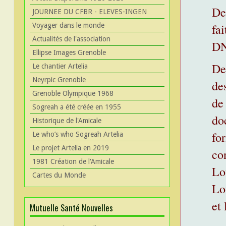
De
JOURNEE DU CFBR - ELEVES-INGEN
Voyager dans le monde
fa
Actualités de l'association
DN
Ellipse Images Grenoble
De
Le chantier Artelia
Neyrpic Grenoble
de
Grenoble Olympique 1968
de
Sogreah a été créée en 1955
do
Historique de l'Amicale
fo
Le who’s who Sogreah Artelia
Le projet Artelia en 2019
co
1981 Création de l'Amicale
Lo
Cartes du Monde
Lo
et
Mutuelle Santé Nouvelles