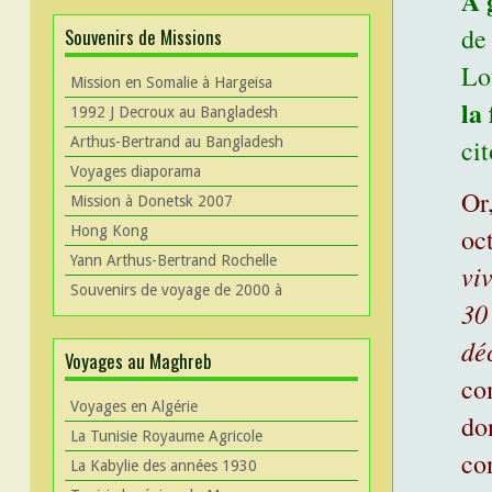
À 
de
Souvenirs de Missions
Lo
Mission en Somalie à Hargeisa
la
1992 J Decroux au Bangladesh
ci
Arthus-Bertrand au Bangladesh
Voyages diaporama
Or,
Mission à Donetsk 2007
oc
Hong Kong
Yann Arthus-Bertrand Rochelle
vi
Souvenirs de voyage de 2000 à
30
dé
Voyages au Maghreb
co
Voyages en Algérie
do
La Tunisie Royaume Agricole
co
La Kabylie des années 1930