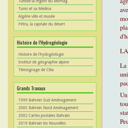
agr
Tunisie la région du Mornag
ave
Tunis et sa Médina
Algérie ville et musée
mon
Pétra, la capitale du désert
pla
d'h
Histoire de l’Hydrogéologie
LA
Histoire de l'hydogéologie
Institut de géographie alpine
La 
Témoignage de Cléa
uni
pau
Grands Travaux
Un 
1999 Bahrein Sud Aménagement
tou
2003 Bahrein Nord Aménagement
sta
2002 Cartes postales Bahrain
Peu
2019 Bahrain les Nouvelles