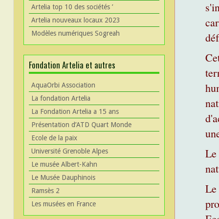
s'i
Artelia top 10 des sociétés ’
car
Artelia nouveaux locaux 2023
Modèles numériques Sogreah
déf
Cet
Fondation Artelia et autres
ter
hum
AquaOrbi Association
La fondation Artelia
nat
La Fondation Artelia a 15 ans
d'a
Présentation d’ATD Quart Monde
une
Ecole de la paix
Le 
Université Grenoble Alpes
Le musée Albert-Kahn
nat
Le Musée Dauphinois
Le 
Ramsès 2
pro
Les musées en France
Eco