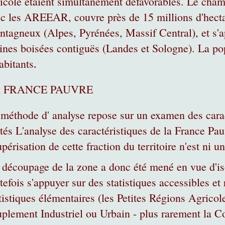
icole étaient simultanément défavorables. Le champ
c les AREEAR, couvre près de 15 millions d'hectare
tagneux (Alpes, Pyrénées, Massif Central), et s'ap
ines boisées contiguës (Landes et Sologne). La po
abitants
.
 FRANCE PAUVRE
méthode d' analyse repose sur un examen des carac
tés L'analyse des caractéristiques de la France Pa
périsation de cette fraction du territoire n'est ni u
découpage de la zone a donc été mené en vue d'isol
tefois s'appuyer sur des statistiques accessibles e
tistiques élémentaires (les Petites Régions Agrico
plement Industriel ou Urbain - plus rarement la 