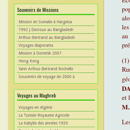
pop
Souvenirs de Missions
alo
Mission en Somalie à Hargeisa
les
1992 J Decroux au Bangladesh
au 
Arthus-Bertrand au Bangladesh
pré
Voyages diaporama
Mission à Donetsk 2007
(1)
Hong Kong
Rur
Yann Arthus-Bertrand Rochelle
Souvenirs de voyage de 2000 à
géo
D
Voyages au Maghreb
et 
M.
Voyages en Algérie
La Tunisie Royaume Agricole
Les
La Kabylie des années 1930