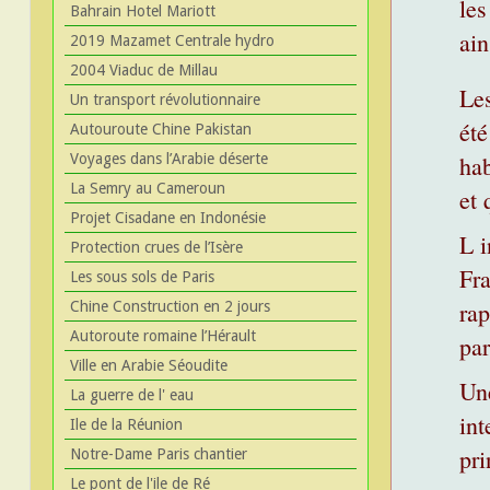
les
Bahrain Hotel Mariott
ain
2019 Mazamet Centrale hydro
2004 Viaduc de Millau
Le
Un transport révolutionnaire
été
Autouroute Chine Pakistan
Voyages dans l’Arabie déserte
hab
La Semry au Cameroun
et 
Projet Cisadane en Indonésie
L i
Protection crues de l’Isère
Fra
Les sous sols de Paris
rap
Chine Construction en 2 jours
Autoroute romaine l’Hérault
par
Ville en Arabie Séoudite
Une
La guerre de l' eau
int
Ile de la Réunion
pri
Notre-Dame Paris chantier
Le pont de l'ile de Ré