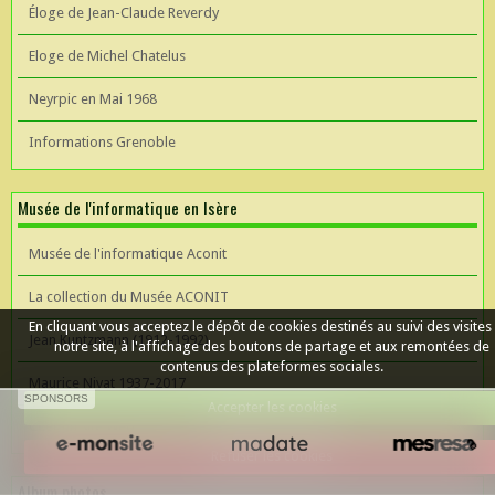
Éloge de Jean-Claude Reverdy
Eloge de Michel Chatelus
Neyrpic en Mai 1968
Informations Grenoble
Musée de l'informatique en Isère
Musée de l'informatique Aconit
La collection du Musée ACONIT
En cliquant vous acceptez le dépôt de cookies destinés au suivi des visites
Jean Kuntzmann (1912-1992)
notre site, à l'affichage des boutons de partage et aux remontées de
contenus des plateformes sociales.
Maurice Nivat 1937-2017
SPONSORS
Accepter les cookies
Céer un site Web
Refuser les cookies
Album photos