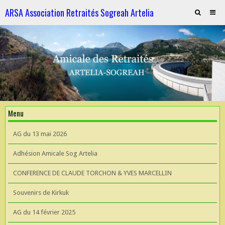
ARSA Association Retraités Sogreah Artelia
Invitation au repas le 21 novembre 2025
ARTELIA et l'Hydroélectricité
ARTELIA et l'Hydroélectricité
Souvenirs de KIrkuk
Menu
CONFERENCE DE CLAUDE TORCHON & YVES MARCELLIN A L'UIAD
AG du 13 mai 2026
AG 2026 du 13 mai
Adhésion Amicale Sog Artelia
CONFERENCE DE CLAUDE TORCHON & YVES MARCELLIN
Souvenirs de Kirkuk
AG du 14 février 2025