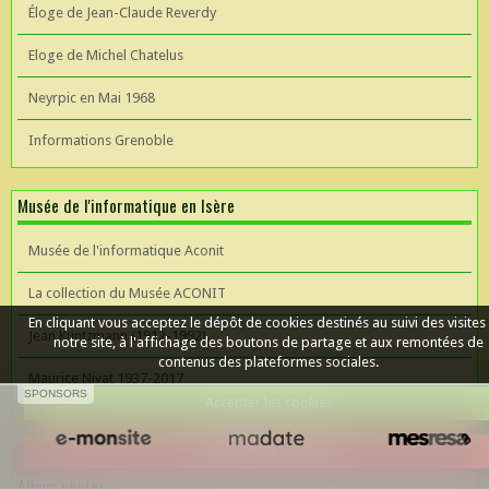
Éloge de Jean-Claude Reverdy
Eloge de Michel Chatelus
Neyrpic en Mai 1968
Informations Grenoble
Musée de l'informatique en Isère
Musée de l'informatique Aconit
La collection du Musée ACONIT
En cliquant vous acceptez le dépôt de cookies destinés au suivi des visites
Jean Kuntzmann (1912-1992)
notre site, à l'affichage des boutons de partage et aux remontées de
contenus des plateformes sociales.
Maurice Nivat 1937-2017
SPONSORS
Accepter les cookies
Céer un site Web
Refuser les cookies
Album photos