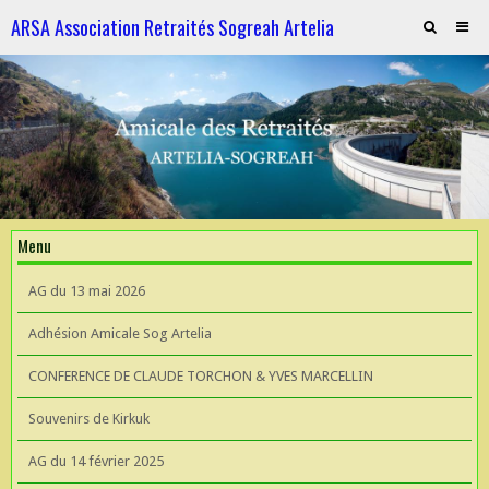
ARSA Association Retraités Sogreah Artelia
Invitation au repas le 21 novembre 2025
ARTELIA et l'Hydroélectricité
ARTELIA et l'Hydroélectricité
Souvenirs de KIrkuk
Menu
CONFERENCE DE CLAUDE TORCHON & YVES MARCELLIN A L'UIAD
AG du 13 mai 2026
AG 2026 du 13 mai
Adhésion Amicale Sog Artelia
CONFERENCE DE CLAUDE TORCHON & YVES MARCELLIN
Souvenirs de Kirkuk
AG du 14 février 2025