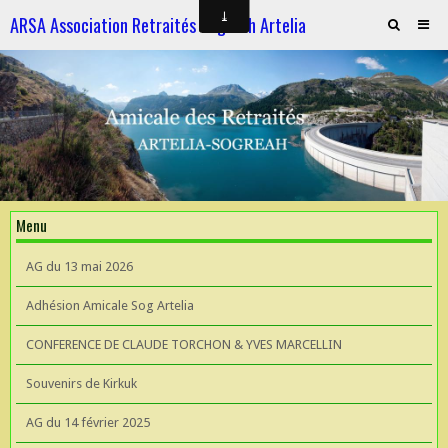
ARSA Association Retraités Sogreah Artelia
Invitation au repas le 21 novembre 2025
ARTELIA et l'Hydroélectricité
ARTELIA et l'Hydroélectricité
Souvenirs de KIrkuk
Menu
CONFERENCE DE CLAUDE TORCHON & YVES MARCELLIN A L'UIAD
AG du 13 mai 2026
AG 2026 du 13 mai
Adhésion Amicale Sog Artelia
CONFERENCE DE CLAUDE TORCHON & YVES MARCELLIN
Souvenirs de Kirkuk
AG du 14 février 2025