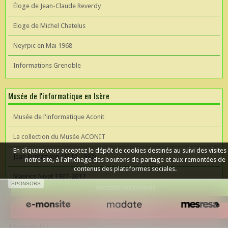
Éloge de Jean-Claude Reverdy
Eloge de Michel Chatelus
Neyrpic en Mai 1968
Informations Grenoble
Musée de l'informatique en Isère
Musée de l'informatique Aconit
La collection du Musée ACONIT
En cliquant vous acceptez le dépôt de cookies destinés au suivi des visites
Jean Kuntzmann (1912-1992)
notre site, à l'affichage des boutons de partage et aux remontées de
contenus des plateformes sociales.
Maurice Nivat 1937-2017
SPONSORS
Accepter les cookies
Céer un site Web
Refuser les cookies
Album photos