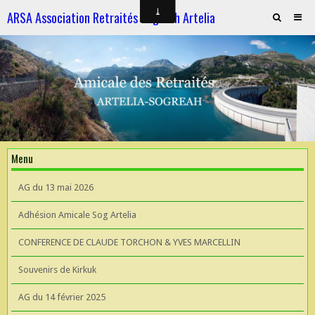
ARSA Association Retraités Sogreah Artelia
Invitation au repas le 21 novembre 2025
ARTELIA et l'Hydroélectricité
ARTELIA et l'Hydroélectricité
Souvenirs de KIrkuk
Menu
CONFERENCE DE CLAUDE TORCHON & YVES MARCELLIN A L'UIAD
AG du 13 mai 2026
AG 2026 du 13 mai
Adhésion Amicale Sog Artelia
CONFERENCE DE CLAUDE TORCHON & YVES MARCELLIN
Souvenirs de Kirkuk
AG du 14 février 2025