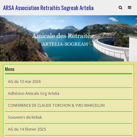
ARSA Association Retraités Sogreah Artelia
Invitation au repas le 21 novembre 2025
ARTELIA et l'Hydroélectricité
ARTELIA et l'Hydroélectricité
Souvenirs de KIrkuk
Menu
CONFERENCE DE CLAUDE TORCHON & YVES MARCELLIN A L'UIAD
AG du 13 mai 2026
AG 2026 du 13 mai
Adhésion Amicale Sog Artelia
CONFERENCE DE CLAUDE TORCHON & YVES MARCELLIN
Souvenirs de Kirkuk
AG du 14 février 2025