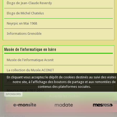
Éloge de Jean-Claude Reverdy
Eloge de Michel Chatelus
Neyrpic en Mai 1968
Informations Grenoble
Musée de l'informatique en Isère
Musée de l'informatique Aconit
La collection du Musée ACONIT
En cliquant vous acceptez le dépôt de cookies destinés au suivi des visites
Jean Kuntzmann (1912-1992)
notre site, à l'affichage des boutons de partage et aux remontées de
contenus des plateformes sociales.
Maurice Nivat 1937-2017
SPONSORS
Accepter les cookies
Céer un site Web
Refuser les cookies
Album photos