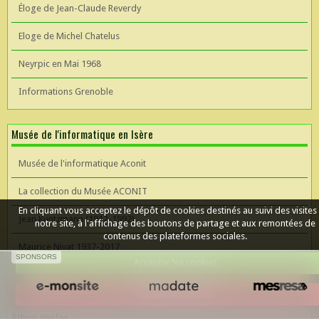
Éloge de Jean-Claude Reverdy
Eloge de Michel Chatelus
Neyrpic en Mai 1968
Informations Grenoble
Musée de l'informatique en Isère
Musée de l'informatique Aconit
La collection du Musée ACONIT
En cliquant vous acceptez le dépôt de cookies destinés au suivi des visites
Jean Kuntzmann (1912-1992)
notre site, à l'affichage des boutons de partage et aux remontées de
contenus des plateformes sociales.
Maurice Nivat 1937-2017
SPONSORS
Accepter les cookies
Céer un site Web
Refuser les cookies
Album photos