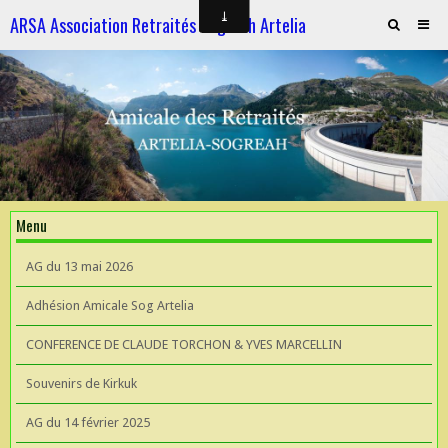
ARSA Association Retraités Sogreah Artelia
Invitation au repas le 21 novembre 2025
ARTELIA et l'Hydroélectricité
ARTELIA et l'Hydroélectricité
Souvenirs de KIrkuk
Menu
CONFERENCE DE CLAUDE TORCHON & YVES MARCELLIN A L'UIAD
AG du 13 mai 2026
AG 2026 du 13 mai
Adhésion Amicale Sog Artelia
CONFERENCE DE CLAUDE TORCHON & YVES MARCELLIN
Souvenirs de Kirkuk
AG du 14 février 2025