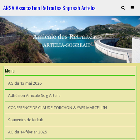
ARSA Association Retraités Sogreah Artelia
Invitation au repas le 21 novembre 2025
ARTELIA et l'Hydroélectricité
ARTELIA et l'Hydroélectricité
Souvenirs de KIrkuk
Menu
CONFERENCE DE CLAUDE TORCHON & YVES MARCELLIN A L'UIAD
AG du 13 mai 2026
AG 2026 du 13 mai
Adhésion Amicale Sog Artelia
CONFERENCE DE CLAUDE TORCHON & YVES MARCELLIN
Souvenirs de Kirkuk
AG du 14 février 2025