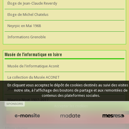
Éloge de Jean-Claude Reverdy
Eloge de Michel Chatelus
Neyrpic en Mai 1968
Informations Grenoble
Musée de l'informatique en Isère
Musée de l'informatique Aconit
La collection du Musée ACONIT
En cliquant vous acceptez le dépôt de cookies destinés au suivi des visites
Jean Kuntzmann (1912-1992)
notre site, à l'affichage des boutons de partage et aux remontées de
contenus des plateformes sociales.
Maurice Nivat 1937-2017
SPONSORS
Accepter les cookies
Céer un site Web
Refuser les cookies
Album photos