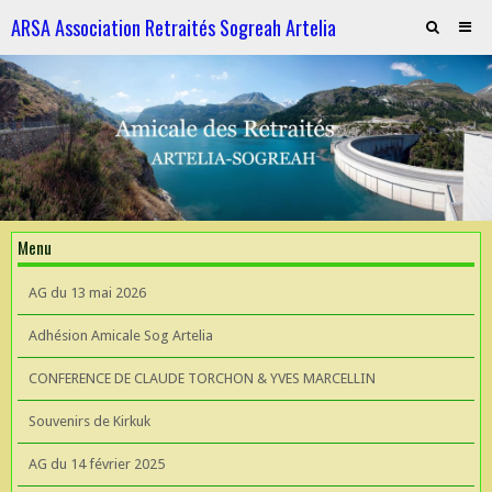
ARSA Association Retraités Sogreah Artelia
Invitation au repas le 21 novembre 2025
ARTELIA et l'Hydroélectricité
ARTELIA et l'Hydroélectricité
Souvenirs de KIrkuk
Menu
CONFERENCE DE CLAUDE TORCHON & YVES MARCELLIN A L'UIAD
AG du 13 mai 2026
AG 2026 du 13 mai
Adhésion Amicale Sog Artelia
CONFERENCE DE CLAUDE TORCHON & YVES MARCELLIN
Souvenirs de Kirkuk
AG du 14 février 2025