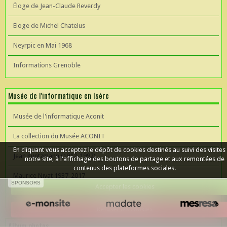
Éloge de Jean-Claude Reverdy
Eloge de Michel Chatelus
Neyrpic en Mai 1968
Informations Grenoble
Musée de l'informatique en Isère
Musée de l'informatique Aconit
La collection du Musée ACONIT
En cliquant vous acceptez le dépôt de cookies destinés au suivi des visites
Jean Kuntzmann (1912-1992)
notre site, à l'affichage des boutons de partage et aux remontées de
contenus des plateformes sociales.
Maurice Nivat 1937-2017
SPONSORS
Accepter les cookies
Céer un site Web
Refuser les cookies
Album photos