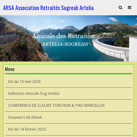
ARSA Association Retraités Sogreah Artelia
Invitation au repas le 21 novembre 2025
ARTELIA et l'Hydroélectricité
ARTELIA et l'Hydroélectricité
Souvenirs de KIrkuk
Menu
CONFERENCE DE CLAUDE TORCHON & YVES MARCELLIN A L'UIAD
AG du 13 mai 2026
AG 2026 du 13 mai
Adhésion Amicale Sog Artelia
CONFERENCE DE CLAUDE TORCHON & YVES MARCELLIN
Souvenirs de Kirkuk
AG du 14 février 2025