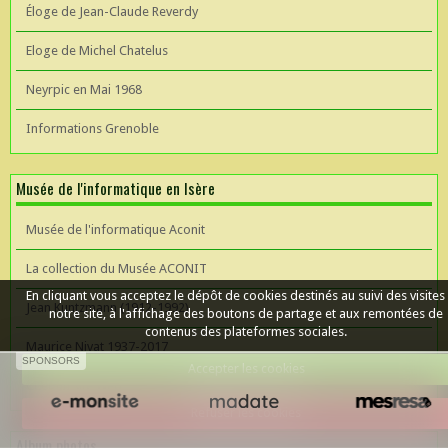
Éloge de Jean-Claude Reverdy
Eloge de Michel Chatelus
Neyrpic en Mai 1968
Informations Grenoble
Musée de l'informatique en Isère
Musée de l'informatique Aconit
La collection du Musée ACONIT
En cliquant vous acceptez le dépôt de cookies destinés au suivi des visites
Jean Kuntzmann (1912-1992)
notre site, à l'affichage des boutons de partage et aux remontées de
contenus des plateformes sociales.
Maurice Nivat 1937-2017
SPONSORS
Accepter les cookies
Céer un site Web
Refuser les cookies
Album photos