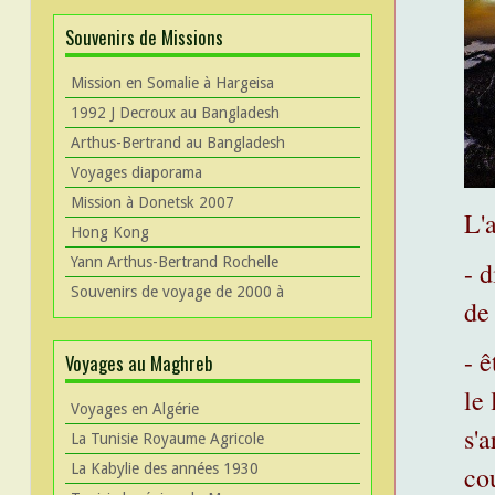
Souvenirs de Missions
Mission en Somalie à Hargeisa
1992 J Decroux au Bangladesh
Arthus-Bertrand au Bangladesh
Voyages diaporama
Mission à Donetsk 2007
L'a
Hong Kong
Yann Arthus-Bertrand Rochelle
- 
Souvenirs de voyage de 2000 à
de
- ê
Voyages au Maghreb
le 
Voyages en Algérie
s'a
La Tunisie Royaume Agricole
cou
La Kabylie des années 1930