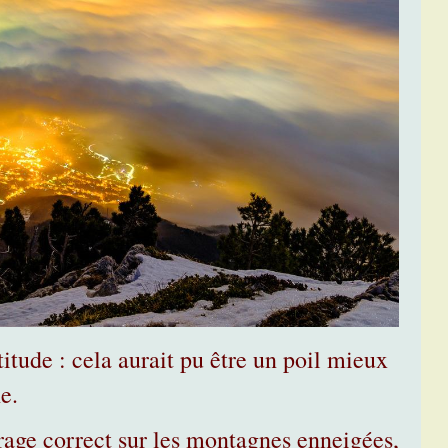
titude : cela aurait pu être un poil mieux
e.
irage correct sur les montagnes enneigées,