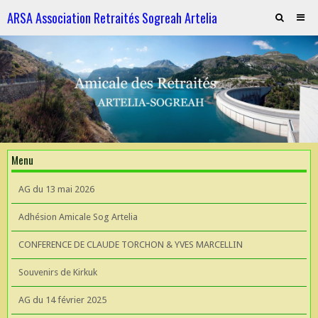
ARSA Association Retraités Sogreah Artelia
Invitation au repas le 21 novembre 2025
ARTELIA et l'Hydroélectricité
ARTELIA et l'Hydroélectricité
Souvenirs de KIrkuk
Menu
CONFERENCE DE CLAUDE TORCHON & YVES MARCELLIN A L'UIAD
AG du 13 mai 2026
AG 2026 du 13 mai
Adhésion Amicale Sog Artelia
CONFERENCE DE CLAUDE TORCHON & YVES MARCELLIN
Souvenirs de Kirkuk
AG du 14 février 2025