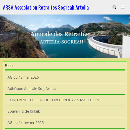
ARSA Association Retraités Sogreah Artelia
Invitation au repas le 21 novembre 2025
ARTELIA et l'Hydroélectricité
ARTELIA et l'Hydroélectricité
Souvenirs de KIrkuk
Menu
CONFERENCE DE CLAUDE TORCHON & YVES MARCELLIN A L'UIAD
AG du 13 mai 2026
AG 2026 du 13 mai
Adhésion Amicale Sog Artelia
CONFERENCE DE CLAUDE TORCHON & YVES MARCELLIN
Souvenirs de Kirkuk
AG du 14 février 2025