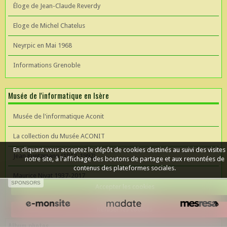
Éloge de Jean-Claude Reverdy
Eloge de Michel Chatelus
Neyrpic en Mai 1968
Informations Grenoble
Musée de l'informatique en Isère
Musée de l'informatique Aconit
La collection du Musée ACONIT
En cliquant vous acceptez le dépôt de cookies destinés au suivi des visites
Jean Kuntzmann (1912-1992)
notre site, à l'affichage des boutons de partage et aux remontées de
contenus des plateformes sociales.
Maurice Nivat 1937-2017
SPONSORS
Accepter les cookies
Céer un site Web
Refuser les cookies
Album photos