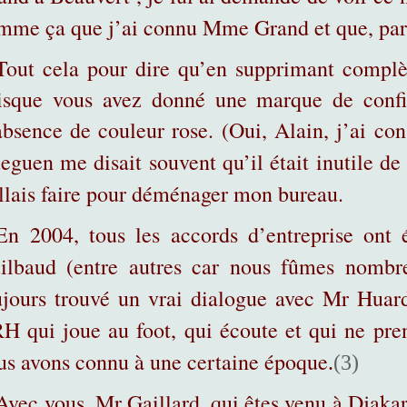
mme ça que j’ai connu Mme Grand et que, par l
Tout cela pour dire qu’en supprimant complè
isque vous avez donné une marque de confia
absence de couleur rose. (Oui, Alain, j’ai con
eguen me disait souvent qu’il était inutile d
allais faire pour déménager mon bureau.
En 2004, tous les accords d’entreprise ont
ilbaud (entre autres car nous fûmes nombr
ujours trouvé un vrai dialogue avec Mr Huar
H qui joue au foot, qui écoute et qui ne pre
us avons connu à une certaine époque
.
(3)
Avec vous, Mr Gaillard, qui êtes venu à Djakar