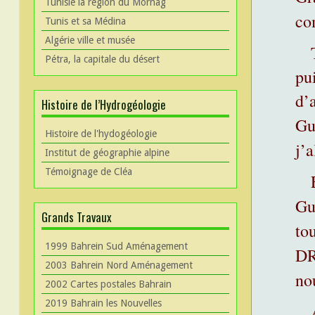
Tunisie la région du Mornag
co
Tunis et sa Médina
Algérie ville et musée
Pétra, la capitale du désert
pu
d’
Histoire de l’Hydrogéologie
Gu
Histoire de l'hydogéologie
j’
Institut de géographie alpine
Témoignage de Cléa
Gu
Grands Travaux
to
1999 Bahrein Sud Aménagement
DR
2003 Bahrein Nord Aménagement
no
2002 Cartes postales Bahrain
2019 Bahrain les Nouvelles