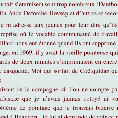
urrait s’éterniser) sont trop nombreux :Dant
lin-Aude-Deforche-Hovsep et d’autres se reco
Je m’adresse aux jeunes pour leur dire qu’ils
treprise où le vocable communauté de travai
illard nous ont étonné quand ils ont supprimé 
ge, en 1969, il y avait la vieille pointeuse qu
tards de deux minutes s’imprimaient en encre 
e casquette. Moi qui sortait de Coëtquidan qu
s.
rivant de la campagne où l’on ne compte pas
industrie que je n’avais jamais cotoyé ni 
oblème de pointage que je trouvais bizarre
and à Beauvert , je lui ai demandé de voir ce 