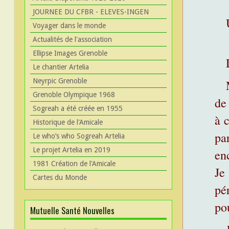
JOURNEE DU CFBR - ELEVES-INGEN
Voyager dans le monde
Av
Actualités de l'association
Ellipse Images Grenoble
Le chantier Artelia
Neyrpic Grenoble
Grenoble Olympique 1968
de
Sogreah a été créée en 1955
à c
Historique de l'Amicale
pa
Le who’s who Sogreah Artelia
Le projet Artelia en 2019
en
1981 Création de l'Amicale
Je
Cartes du Monde
pé
pou
Mutuelle Santé Nouvelles