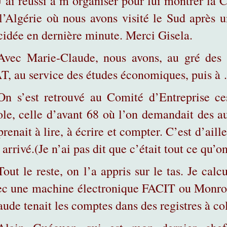
J’ai réussi à m’organiser pour lui montrer la 
 l’Algérie où nous avons visité le Sud après 
cidée en dernière minute. Merci Gisela.
Avec Marie-Claude, nous avons, au gré des 
T, au service des études économiques, puis à
On s’est retrouvé au Comité d’Entreprise c
ole, celle d’avant 68 où l’on demandait des au
renait à lire, à écrire et compter. C’est d’aill
 arrivé.(Je n’ai pas dit que c’était tout ce qu’o
Tout le reste, on l’a appris sur le tas. Je calc
ec une machine électronique FACIT ou Monroe
aude tenait les comptes dans des registres à c