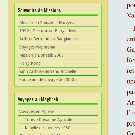
po
Souvenirs de Missions
Va
Mission en Somalie à Hargeisa
1992 J Decroux au Bangladesh
en
Arthus-Bertrand au Bangladesh
Ga
Voyages diaporama
Mission à Donetsk 2007
Rou
Hong Kong
re
Yann Arthus-Bertrand Rochelle
un
Souvenirs de voyage de 2000 à
pa
Voyages au Maghreb
Ar
l’
Voyages en Algérie
La Tunisie Royaume Agricole
pr
La Kabylie des années 1930
Gr