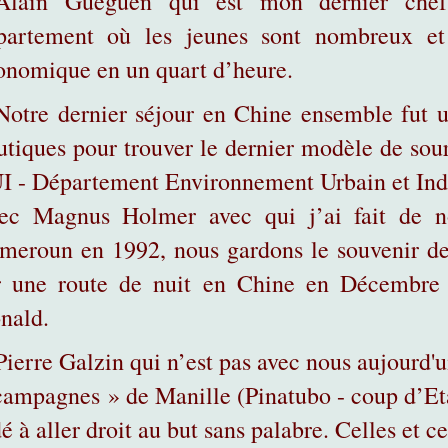
Alain Guéguen qui est mon dernier chef 
partement où les jeunes sont nombreux et
onomique en un quart d’heure.
Notre dernier séjour en Chine ensemble fut un
utiques pour trouver le dernier modèle de sour
I -
Département Environnement Urbain et Indust
ec Magnus Holmer avec qui j’ai fait de n
meroun en 1992, nous gardons le souvenir de
r une route de nuit en Chine en Décembr
nald.
Pierre Galzin qui n’est pas avec nous aujourd'ui
campagnes » de Manille (Pinatubo - coup d’Eta
é à aller droit au but sans palabre. Celles et 