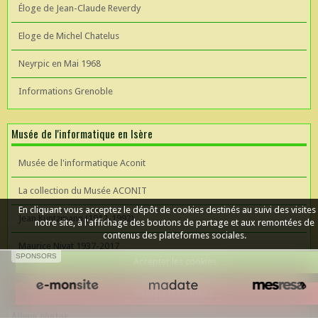
Éloge de Jean-Claude Reverdy
Eloge de Michel Chatelus
Neyrpic en Mai 1968
Informations Grenoble
Musée de l'informatique en Isère
Musée de l'informatique Aconit
La collection du Musée ACONIT
En cliquant vous acceptez le dépôt de cookies destinés au suivi des visites
Jean Kuntzmann (1912-1992)
notre site, à l'affichage des boutons de partage et aux remontées de
contenus des plateformes sociales.
Maurice Nivat 1937-2017
SPONSORS
Accepter les cookies
Céer un site Web
Refuser les cookies
Album photos