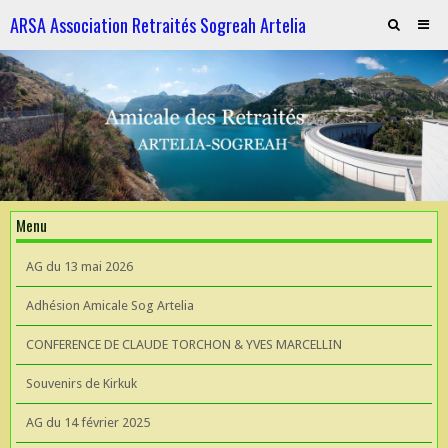
ARSA Association Retraités Sogreah Artelia
Invitation au repas le 21 novembre 2025
ARTELIA et l'Hydroélectricité
ARTELIA et l'Hydroélectricité
Souvenirs de KIrkuk
Menu
CONFERENCE DE CLAUDE TORCHON & YVES MARCELLIN A L'UIAD
AG du 13 mai 2026
AG 2026 du 13 mai
Adhésion Amicale Sog Artelia
CONFERENCE DE CLAUDE TORCHON & YVES MARCELLIN
Souvenirs de Kirkuk
AG du 14 février 2025