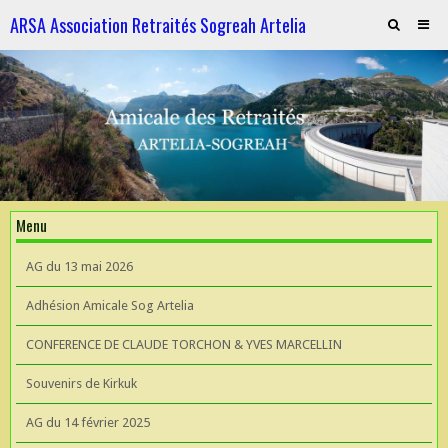
ARSA Association Retraités Sogreah Artelia
Invitation au repas le 21 novembre 2025
ARTELIA et l'Hydroélectricité
ARTELIA et l'Hydroélectricité
Souvenirs de KIrkuk
Menu
CONFERENCE DE CLAUDE TORCHON & YVES MARCELLIN A L'UIAD
AG du 13 mai 2026
AG 2026 du 13 mai
Adhésion Amicale Sog Artelia
CONFERENCE DE CLAUDE TORCHON & YVES MARCELLIN
Souvenirs de Kirkuk
AG du 14 février 2025