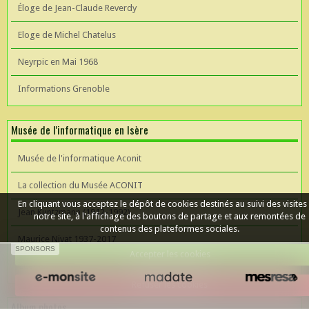
Éloge de Jean-Claude Reverdy
Eloge de Michel Chatelus
Neyrpic en Mai 1968
Informations Grenoble
Musée de l'informatique en Isère
Musée de l'informatique Aconit
La collection du Musée ACONIT
En cliquant vous acceptez le dépôt de cookies destinés au suivi des visites
Jean Kuntzmann (1912-1992)
notre site, à l'affichage des boutons de partage et aux remontées de
contenus des plateformes sociales.
Maurice Nivat 1937-2017
SPONSORS
Accepter les cookies
Céer un site Web
Refuser les cookies
Album photos