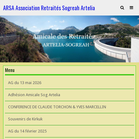
ARSA Association Retraités Sogreah Artelia
Invitation au repas le 21 novembre 2025
ARTELIA et l'Hydroélectricité
ARTELIA et l'Hydroélectricité
Souvenirs de KIrkuk
Menu
CONFERENCE DE CLAUDE TORCHON & YVES MARCELLIN A L'UIAD
AG du 13 mai 2026
AG 2026 du 13 mai
Adhésion Amicale Sog Artelia
CONFERENCE DE CLAUDE TORCHON & YVES MARCELLIN
Souvenirs de Kirkuk
AG du 14 février 2025