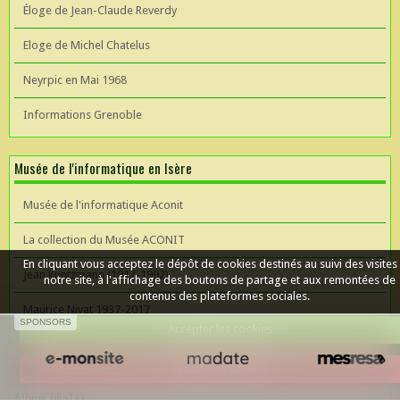
Éloge de Jean-Claude Reverdy
Eloge de Michel Chatelus
Neyrpic en Mai 1968
Informations Grenoble
Musée de l'informatique en Isère
Musée de l'informatique Aconit
La collection du Musée ACONIT
En cliquant vous acceptez le dépôt de cookies destinés au suivi des visites
Jean Kuntzmann (1912-1992)
notre site, à l'affichage des boutons de partage et aux remontées de
contenus des plateformes sociales.
Maurice Nivat 1937-2017
SPONSORS
Accepter les cookies
Céer un site Web
Refuser les cookies
Album photos