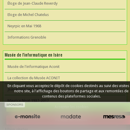
Éloge de Jean-Claude Reverdy
Eloge de Michel Chatelus
Neyrpic en Mai 1968
Informations Grenoble
Musée de l'informatique en Isère
Musée de l'informatique Aconit
La collection du Musée ACONIT
En cliquant vous acceptez le dépôt de cookies destinés au suivi des visites
Jean Kuntzmann (1912-1992)
notre site, à l'affichage des boutons de partage et aux remontées de
contenus des plateformes sociales.
Maurice Nivat 1937-2017
SPONSORS
Accepter les cookies
Céer un site Web
Refuser les cookies
Album photos