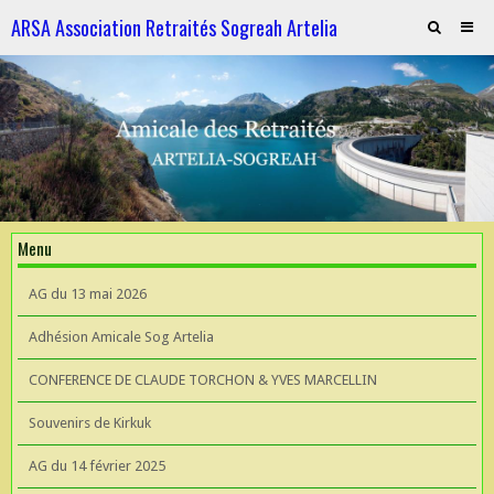
ARSA Association Retraités Sogreah Artelia
Invitation au repas le 21 novembre 2025
ARTELIA et l'Hydroélectricité
ARTELIA et l'Hydroélectricité
Souvenirs de KIrkuk
Menu
CONFERENCE DE CLAUDE TORCHON & YVES MARCELLIN A L'UIAD
AG du 13 mai 2026
AG 2026 du 13 mai
Adhésion Amicale Sog Artelia
CONFERENCE DE CLAUDE TORCHON & YVES MARCELLIN
Souvenirs de Kirkuk
AG du 14 février 2025