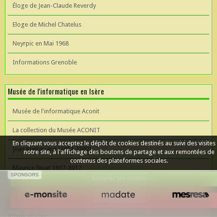
Éloge de Jean-Claude Reverdy
Eloge de Michel Chatelus
Neyrpic en Mai 1968
Informations Grenoble
Musée de l'informatique en Isère
Musée de l'informatique Aconit
La collection du Musée ACONIT
En cliquant vous acceptez le dépôt de cookies destinés au suivi des visites
Jean Kuntzmann (1912-1992)
notre site, à l'affichage des boutons de partage et aux remontées de
contenus des plateformes sociales.
Maurice Nivat 1937-2017
SPONSORS
Accepter les cookies
Céer un site Web
Refuser les cookies
Album photos