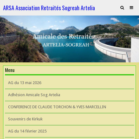
ARSA Association Retraités Sogreah Artelia
Invitation au repas le 21 novembre 2025
ARTELIA et l'Hydroélectricité
ARTELIA et l'Hydroélectricité
Souvenirs de KIrkuk
Menu
CONFERENCE DE CLAUDE TORCHON & YVES MARCELLIN A L'UIAD
AG du 13 mai 2026
AG 2026 du 13 mai
Adhésion Amicale Sog Artelia
CONFERENCE DE CLAUDE TORCHON & YVES MARCELLIN
Souvenirs de Kirkuk
AG du 14 février 2025