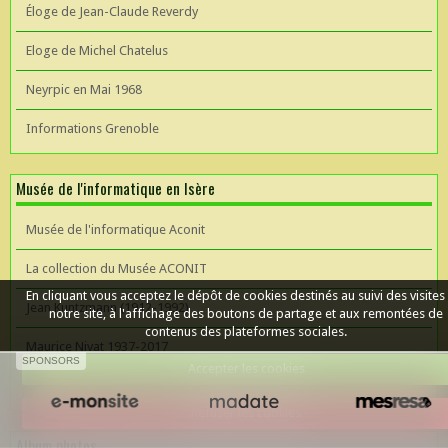
Éloge de Jean-Claude Reverdy
Eloge de Michel Chatelus
Neyrpic en Mai 1968
Informations Grenoble
Musée de l'informatique en Isère
Musée de l'informatique Aconit
La collection du Musée ACONIT
En cliquant vous acceptez le dépôt de cookies destinés au suivi des visites
Jean Kuntzmann (1912-1992)
notre site, à l'affichage des boutons de partage et aux remontées de
contenus des plateformes sociales.
Maurice Nivat 1937-2017
SPONSORS
Accepter les cookies
Céer un site Web
Refuser les cookies
Album photos