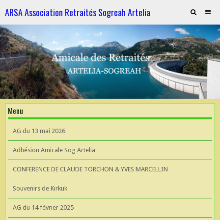
ARSA Association Retraités Sogreah Artelia
Invitation au repas le 21 novembre 2025
ARTELIA et l'Hydroélectricité
ARTELIA et l'Hydroélectricité
Souvenirs de KIrkuk
Menu
CONFERENCE DE CLAUDE TORCHON & YVES MARCELLIN A L'UIAD
AG du 13 mai 2026
AG 2026 du 13 mai
Adhésion Amicale Sog Artelia
CONFERENCE DE CLAUDE TORCHON & YVES MARCELLIN
Souvenirs de Kirkuk
AG du 14 février 2025