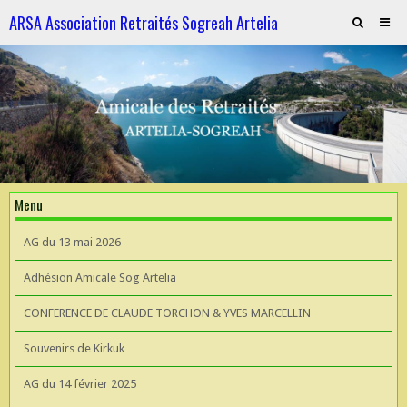
ARSA Association Retraités Sogreah Artelia
Invitation au repas le 21 novembre 2025
ARTELIA et l'Hydroélectricité
ARTELIA et l'Hydroélectricité
Souvenirs de KIrkuk
Menu
CONFERENCE DE CLAUDE TORCHON & YVES MARCELLIN A L'UIAD
AG du 13 mai 2026
AG 2026 du 13 mai
Adhésion Amicale Sog Artelia
CONFERENCE DE CLAUDE TORCHON & YVES MARCELLIN
Souvenirs de Kirkuk
AG du 14 février 2025