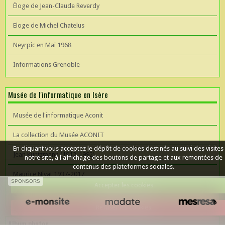
Éloge de Jean-Claude Reverdy
Eloge de Michel Chatelus
Neyrpic en Mai 1968
Informations Grenoble
Musée de l'informatique en Isère
Musée de l'informatique Aconit
La collection du Musée ACONIT
En cliquant vous acceptez le dépôt de cookies destinés au suivi des visites
Jean Kuntzmann (1912-1992)
notre site, à l'affichage des boutons de partage et aux remontées de
contenus des plateformes sociales.
Maurice Nivat 1937-2017
SPONSORS
Accepter les cookies
Céer un site Web
Refuser les cookies
Album photos