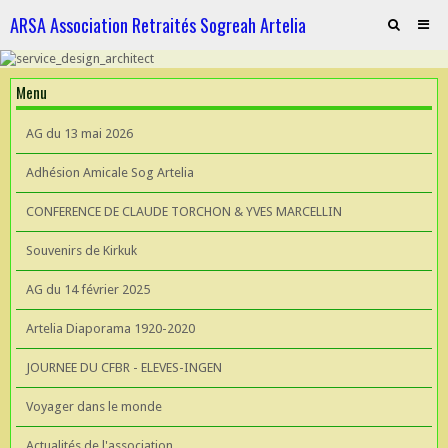
ARSA Association Retraités Sogreah Artelia
Invitation au repas le 21 novembre 2025
Menu
ARTELIA et l'Hydroélectricité
AG du 13 mai 2026
ARTELIA et l'Hydroélectricité
Adhésion Amicale Sog Artelia
Souvenirs de KIrkuk
CONFERENCE DE CLAUDE TORCHON & YVES MARCELLIN
CONFERENCE DE CLAUDE TORCHON & YVES MARCELLIN A L'UIAD
Souvenirs de Kirkuk
AG 2026 du 13 mai
AG du 14 février 2025
Artelia Diaporama 1920-2020
JOURNEE DU CFBR - ELEVES-INGEN
Voyager dans le monde
Actualités de l'association