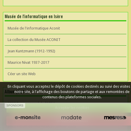
Musée de l'informatique en Isère
Musée de l'informatique Aconit
La collection du Musée ACONIT
Jean Kuntzmann (1912-1992)
Maurice Nivat 1937-2017
Céer un site Web
En cliquant vous acceptez le dépôt de cookies destinés au suivi des visites
Album photos
notre site, à l'affichage des boutons de partage et aux remontées de
contenus des plateformes sociales.
2019 Repas annuel de l’ARSA
SPONSORS
Accepter les cookies
2019 Repas annuel Album ARSA
Refuser les cookies
2020 Album de l'AG ARSA 31 Janvier 2020