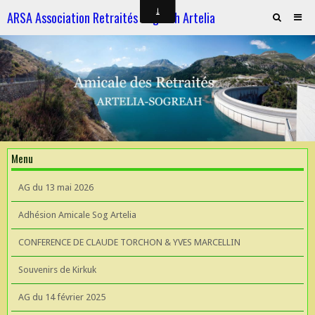
ARSA Association Retraités Sogreah Artelia
Invitation au repas le 21 novembre 2025
ARTELIA et l'Hydroélectricité
ARTELIA et l'Hydroélectricité
Souvenirs de KIrkuk
Menu
CONFERENCE DE CLAUDE TORCHON & YVES MARCELLIN A L'UIAD
AG du 13 mai 2026
AG 2026 du 13 mai
Adhésion Amicale Sog Artelia
CONFERENCE DE CLAUDE TORCHON & YVES MARCELLIN
Souvenirs de Kirkuk
AG du 14 février 2025