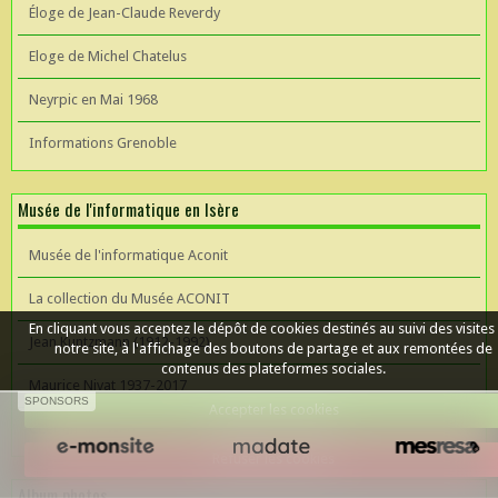
Éloge de Jean-Claude Reverdy
Eloge de Michel Chatelus
Neyrpic en Mai 1968
Informations Grenoble
Musée de l'informatique en Isère
Musée de l'informatique Aconit
La collection du Musée ACONIT
En cliquant vous acceptez le dépôt de cookies destinés au suivi des visites
Jean Kuntzmann (1912-1992)
notre site, à l'affichage des boutons de partage et aux remontées de
contenus des plateformes sociales.
Maurice Nivat 1937-2017
SPONSORS
Accepter les cookies
Céer un site Web
Refuser les cookies
Album photos