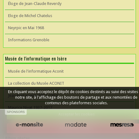
Éloge de Jean-Claude Reverdy
Eloge de Michel Chatelus
Neyrpic en Mai 1968
Informations Grenoble
Musée de l'informatique en Isère
Musée de l'informatique Aconit
La collection du Musée ACONIT
En cliquant vous acceptez le dépôt de cookies destinés au suivi des visites
Jean Kuntzmann (1912-1992)
notre site, à l'affichage des boutons de partage et aux remontées de
contenus des plateformes sociales.
Maurice Nivat 1937-2017
SPONSORS
Accepter les cookies
Céer un site Web
Refuser les cookies
Album photos