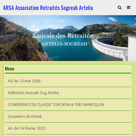
ARSA Association Retraités Sogreah Artelia
Invitation au repas le 21 novembre 2025
ARTELIA et l'Hydroélectricité
ARTELIA et l'Hydroélectricité
Souvenirs de KIrkuk
Menu
CONFERENCE DE CLAUDE TORCHON & YVES MARCELLIN A L'UIAD
AG du 13 mai 2026
AG 2026 du 13 mai
Adhésion Amicale Sog Artelia
CONFERENCE DE CLAUDE TORCHON & YVES MARCELLIN
Souvenirs de Kirkuk
AG du 14 février 2025