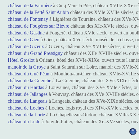
château de la Farinière
à Cinq Mars la Pile, château XVIIe-XXe sièc
château de la Ferté Saint Aubin
château des XVIe-XVIIe siècles, ou
château de Fontenay
à Lignières de Touraine, château des XVe-XVI
château de Fougères sur Bièvre
château des XIe-XVIe siècles, ouve
château de Gastine
à Fougeré, château XVIe siècle, ouvert au publ
château de Gien
à Gien, château XVe siècle, musée de la chasse, o
château de Gizeux
à Gizeux, château XVe-XVIIIe siècles, ouvert a
château du Grand Pressigny
château des XIIe-XVIIIe siècles, ouve
Hôtel Groslot
à Orléans, hôtel des XVIe-XIXe, ouvert toute l'année
manoir de la Groye
à Saint Saturnin sur Loire, manoir des XVIe-X
château du Gué Péan
à Monthou-sur-Cher, château XVIe-XVIIIe siè
château de la Guerche
à La Guerche, château des XVe-XIXe siècles,
château du Hardas
à Louvaines, château des XVe-XVIe siècles, ouv
château de Jallanges
à Vouvray, château des XVe-XVIIIe siècles, ou
château de Langeais
à Langeais, château des XVe-XIXe siècles, ou
château de Loches
à Loches, logis royal des XIVe-XVIe siècles, ou
château de la Lorie
à La Chapelle-sur-Oudon, château XVIIe-XXe si
château du Lude
à Jouy-le-Potier, château des Xe-XVe siècles, ouv