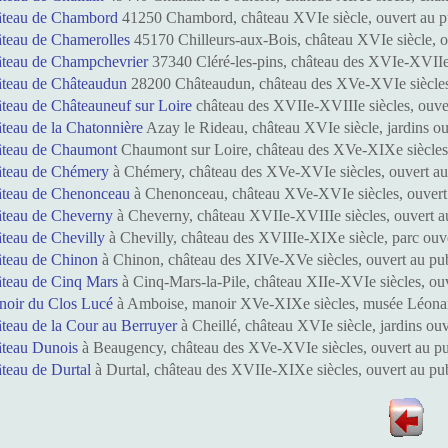
âteau de Chambord
41250 Chambord, château XVIe siècle, ouvert au pu
âteau de Chamerolles
45170 Chilleurs-aux-Bois, château XVIe siècle, o
âteau de Champchevrier
37340 Cléré-les-pins, château des XVIe-XVIIe s
âteau de Châteaudun
28200 Châteaudun, château des XVe-XVIe siècles,
teau de Châteauneuf sur Loire
château des XVIIe-XVIIIe siècles, ouve
teau de la Chatonnière
Azay le Rideau, château XVIe siècle, jardins ou
âteau de Chaumont
Chaumont sur Loire, château des XVe-XIXe siècles,
âteau de Chémery
à Chémery, château des XVe-XVIe siècles, ouvert au 
âteau de Chenonceau
à Chenonceau, château XVe-XVIe siècles, ouvert 
âteau de Cheverny
à Cheverny, château XVIIe-XVIIIe siècles, ouvert au
teau de Chevilly
à Chevilly, château des XVIIIe-XIXe siècle, parc ouve
âteau de Chinon
à Chinon, château des XIVe-XVe siècles, ouvert au pub
âteau de Cinq Mars
à Cinq-Mars-la-Pile, château XIIe-XVIe siècles, ou
noir du Clos Lucé
à Amboise, manoir XVe-XIXe siècles, musée Léonar
teau de la Cour au Berruyer
à Cheillé, château XVIe siècle, jardins ou
âteau Dunois
à Beaugency, château des XVe-XVIe siècles, ouvert au pu
teau de Durtal
à Durtal, château des XVIIe-XIXe siècles, ouvert au pu