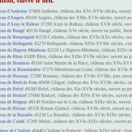
teau, suivre le lien.
eau d'Amboise
37400 Amboise, château des XVe-XVIe siècles, ouvert a
eau d'Angers
49100 Angers, château des XIIIe-XVIe siècles, ouvert au
eau d'Azay le Rideau
37190 Azay-le-Rideau, château XVIe siècle, ouv
eau de Baugé
49150 Baugé, château XVe siècle, ouvert au public, ferm
eau de Beauregard
41120 Cellettes, château des XVIe-XXe siècles, ouv
eau de Bellegarde
45270 Bellegarde, château XIVe-XVIIIe siècles, visit
eau du Bignon Mirabeau
45210 Le Bignon-Mirabeau, château XIXe siècle
eau de Blois
41000 Blois, château des XIIIe-XVIIe siècles, ouvert au p
teau de Boumois
49160 Saint Martin de la Place, château des XVe-XVIe
eau de la Bourdaisière
37270 Montlouis-sur-Loire, château des XVIe-XI
eau de Boussay
37290 Boussay, château des XVIIe-XVIIIe, parc ouvert
eau de Breil de Foin
49490 Chigné, château des XVe-XVIIe siècles, ouv
eau de Brézé
49260 Brézé, château des XIe-XVIe siècles, ouvert au pub
eau de Bridoré
37600 Bridoré, château des XIVe-XVe siècles, ouvert d
eau de Brignac
49140 Seiches-sur-le-Loir, château XIXe siècle, ouvert
eau de Brissac
49320 Brissac-Quincé, château XVIIe siècle, ouvert au 
eau de la Bussière
45230 La Bussière, château des XVIe-XIXe siècles, 
eau de Candé
37260 Monts, château des XVIe-XIXe siècles, ouvert au p
teau de Challain
49440 Challain la Potherie, château XIXe siècle, cham