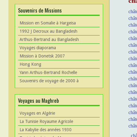
châ
Souvenirs de Missions
chât
chât
Mission en Somalie à Hargeisa
chât
1992 J Decroux au Bangladesh
chât
chât
Arthus-Bertrand au Bangladesh
chât
Voyages diaporama
chât
Mission à Donetsk 2007
chât
Hong Kong
châ
chât
Yann Arthus-Bertrand Rochelle
chât
Souvenirs de voyage de 2000 à
chât
chât
chât
Voyages au Maghreb
chât
chât
Voyages en Algérie
chât
La Tunisie Royaume Agricole
chât
La Kabylie des années 1930
châ