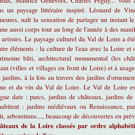
mas, Maurice Genevoix, Charles Péguy... vous a
s un paysage littéraire inspiré. Léonard de Vinc
eures, naît la sensation de partager un instant le 
ne aussi corps tout au long de l'année à des manife
 artistes. Le paysage culturel du Val de Loire a é
tre éléments : la culture de l'eau avec la Loire et s
rimoine bâti, architectural monumental (les châ
ain (villes et villages en front de Loire) et à usag
 jardins, à la fois au travers des jardins d'ornemen
ne et du vin du Val de Loire. Le Val de Loire es
gue date : parcs, jardins de châteaux, jardins de 
abitent : jardins médiévaux ou Renaissance, parcs
t, arboretums..., beaucoup de découvertes en prévi
âteaux de la Loire classés par ordre alphabét