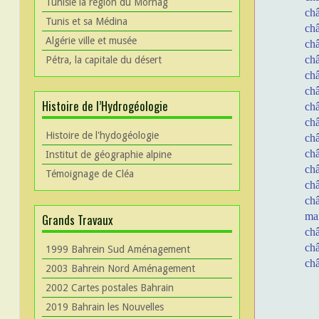
Tunisie la région du Mornag
ch
Tunis et sa Médina
ch
Algérie ville et musée
ch
ch
Pétra, la capitale du désert
châ
châ
Histoire de l’Hydrogéologie
ch
ch
Histoire de l'hydogéologie
ch
ch
Institut de géographie alpine
châ
Témoignage de Cléa
ch
ch
ma
Grands Travaux
châ
ch
1999 Bahrein Sud Aménagement
châ
2003 Bahrein Nord Aménagement
2002 Cartes postales Bahrain
2019 Bahrain les Nouvelles