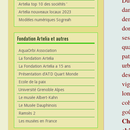
Du
Artelia top 10 des sociétés ’
dan
Artelia nouveaux locaux 2023
dem
Modèles numériques Sogreah
don
ses
Fondation Artelia et autres
qua
AquaOrbi Association
pat
La fondation Artelia
urb
La Fondation Artelia a 15 ans
des
Présentation d’ATD Quart Monde
vig
Ecole de la paix
Université Grenoble Alpes
lon
Le musée Albert-Kahn
coh
Le Musée Dauphinois
goû
Ramsès 2
Ch
Les musées en France