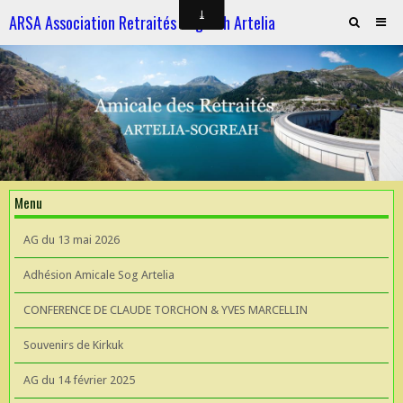
ARSA Association Retraités Sogreah Artelia
Invitation au repas le 21 novembre 2025
ARTELIA et l'Hydroélectricité
ARTELIA et l'Hydroélectricité
Souvenirs de KIrkuk
Menu
CONFERENCE DE CLAUDE TORCHON & YVES MARCELLIN A L'UIAD
AG du 13 mai 2026
AG 2026 du 13 mai
Adhésion Amicale Sog Artelia
CONFERENCE DE CLAUDE TORCHON & YVES MARCELLIN
Souvenirs de Kirkuk
AG du 14 février 2025