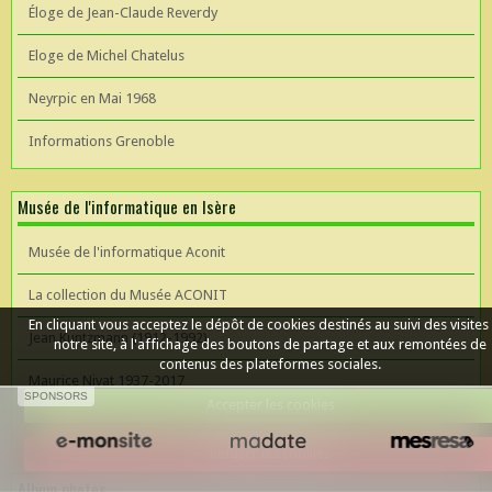
Éloge de Jean-Claude Reverdy
Eloge de Michel Chatelus
Neyrpic en Mai 1968
Informations Grenoble
Musée de l'informatique en Isère
Musée de l'informatique Aconit
La collection du Musée ACONIT
En cliquant vous acceptez le dépôt de cookies destinés au suivi des visites
Jean Kuntzmann (1912-1992)
notre site, à l'affichage des boutons de partage et aux remontées de
contenus des plateformes sociales.
Maurice Nivat 1937-2017
SPONSORS
Accepter les cookies
Céer un site Web
Refuser les cookies
Album photos