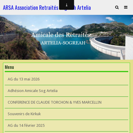
ARSA Association Retraités Sogreah Artelia
Invitation au repas le 21 novembre 2025
ARTELIA et l'Hydroélectricité
ARTELIA et l'Hydroélectricité
Souvenirs de KIrkuk
Menu
CONFERENCE DE CLAUDE TORCHON & YVES MARCELLIN A L'UIAD
AG du 13 mai 2026
AG 2026 du 13 mai
Adhésion Amicale Sog Artelia
CONFERENCE DE CLAUDE TORCHON & YVES MARCELLIN
Souvenirs de Kirkuk
AG du 14 février 2025