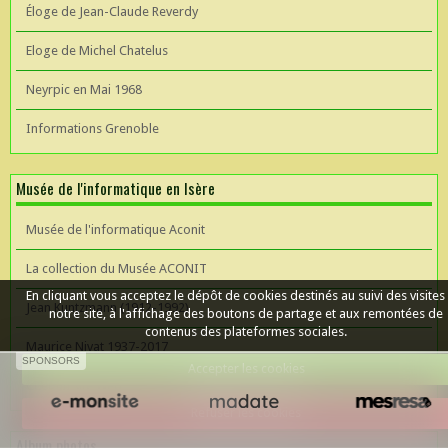
Éloge de Jean-Claude Reverdy
Eloge de Michel Chatelus
Neyrpic en Mai 1968
Informations Grenoble
Musée de l'informatique en Isère
Musée de l'informatique Aconit
La collection du Musée ACONIT
En cliquant vous acceptez le dépôt de cookies destinés au suivi des visites
Jean Kuntzmann (1912-1992)
notre site, à l'affichage des boutons de partage et aux remontées de
contenus des plateformes sociales.
Maurice Nivat 1937-2017
SPONSORS
Accepter les cookies
Céer un site Web
Refuser les cookies
Album photos