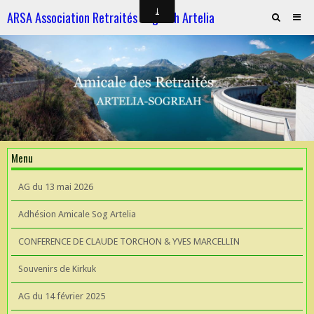
ARSA Association Retraités Sogreah Artelia
Invitation au repas le 21 novembre 2025
ARTELIA et l'Hydroélectricité
ARTELIA et l'Hydroélectricité
Souvenirs de KIrkuk
Menu
CONFERENCE DE CLAUDE TORCHON & YVES MARCELLIN A L'UIAD
AG du 13 mai 2026
AG 2026 du 13 mai
Adhésion Amicale Sog Artelia
CONFERENCE DE CLAUDE TORCHON & YVES MARCELLIN
Souvenirs de Kirkuk
AG du 14 février 2025