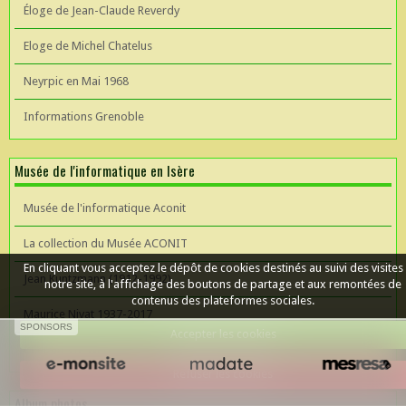
Éloge de Jean-Claude Reverdy
Eloge de Michel Chatelus
Neyrpic en Mai 1968
Informations Grenoble
Musée de l'informatique en Isère
Musée de l'informatique Aconit
La collection du Musée ACONIT
En cliquant vous acceptez le dépôt de cookies destinés au suivi des visites
Jean Kuntzmann (1912-1992)
notre site, à l'affichage des boutons de partage et aux remontées de
contenus des plateformes sociales.
Maurice Nivat 1937-2017
SPONSORS
Accepter les cookies
Céer un site Web
Refuser les cookies
Album photos