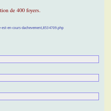
tion de 400 foyers.
sse-est-en-cours-dachevement,8534709.php