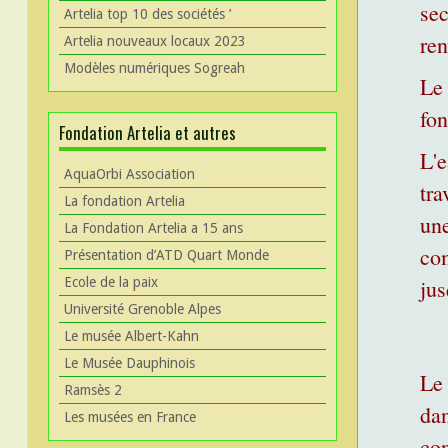
se
Artelia top 10 des sociétés ’
ren
Artelia nouveaux locaux 2023
Modèles numériques Sogreah
Le
fon
Fondation Artelia et autres
L'e
AquaOrbi Association
tra
La fondation Artelia
un
La Fondation Artelia a 15 ans
co
Présentation d’ATD Quart Monde
Ecole de la paix
jus
Université Grenoble Alpes
Le musée Albert-Kahn
Le Musée Dauphinois
Le 
Ramsès 2
dan
Les musées en France
con