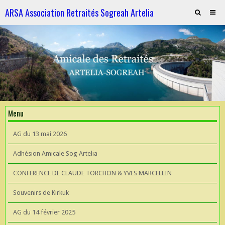
ARSA Association Retraités Sogreah Artelia
Invitation au repas le 21 novembre 2025
ARTELIA et l'Hydroélectricité
ARTELIA et l'Hydroélectricité
Souvenirs de KIrkuk
Menu
CONFERENCE DE CLAUDE TORCHON & YVES MARCELLIN A L'UIAD
AG du 13 mai 2026
AG 2026 du 13 mai
Adhésion Amicale Sog Artelia
CONFERENCE DE CLAUDE TORCHON & YVES MARCELLIN
Souvenirs de Kirkuk
AG du 14 février 2025