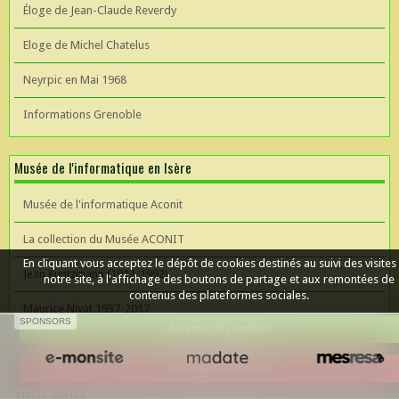
Éloge de Jean-Claude Reverdy
Eloge de Michel Chatelus
Neyrpic en Mai 1968
Informations Grenoble
Musée de l'informatique en Isère
Musée de l'informatique Aconit
La collection du Musée ACONIT
En cliquant vous acceptez le dépôt de cookies destinés au suivi des visites
Jean Kuntzmann (1912-1992)
notre site, à l'affichage des boutons de partage et aux remontées de
contenus des plateformes sociales.
Maurice Nivat 1937-2017
SPONSORS
Accepter les cookies
Céer un site Web
Refuser les cookies
Album photos