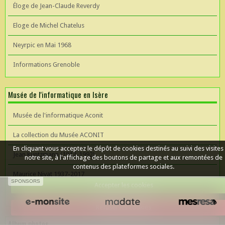
Éloge de Jean-Claude Reverdy
Eloge de Michel Chatelus
Neyrpic en Mai 1968
Informations Grenoble
Musée de l'informatique en Isère
Musée de l'informatique Aconit
La collection du Musée ACONIT
En cliquant vous acceptez le dépôt de cookies destinés au suivi des visites
Jean Kuntzmann (1912-1992)
notre site, à l'affichage des boutons de partage et aux remontées de
contenus des plateformes sociales.
Maurice Nivat 1937-2017
SPONSORS
Accepter les cookies
Céer un site Web
Refuser les cookies
Album photos