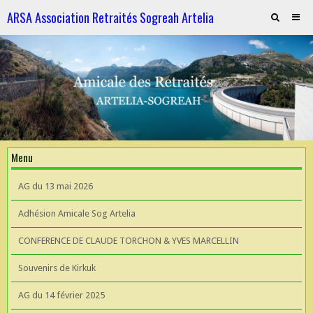
ARSA Association Retraités Sogreah Artelia
Invitation au repas le 21 novembre 2025
ARTELIA et l'Hydroélectricité
ARTELIA et l'Hydroélectricité
Souvenirs de KIrkuk
Menu
CONFERENCE DE CLAUDE TORCHON & YVES MARCELLIN A L'UIAD
AG du 13 mai 2026
AG 2026 du 13 mai
Adhésion Amicale Sog Artelia
CONFERENCE DE CLAUDE TORCHON & YVES MARCELLIN
Souvenirs de Kirkuk
AG du 14 février 2025