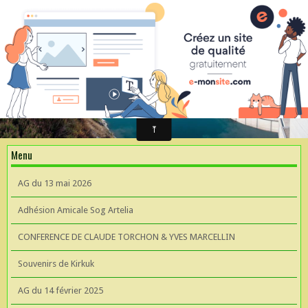
ARSA Association Retraités Sogreah Artelia
Invitation au repas le 21 novembre 2025
ARTELIA et l'Hydroélectricité
ARTELIA et l'Hydroélectricité
Souvenirs de KIrkuk
Menu
CONFERENCE DE CLAUDE TORCHON & YVES MARCELLIN A L'UIAD
AG du 13 mai 2026
AG 2026 du 13 mai
Adhésion Amicale Sog Artelia
CONFERENCE DE CLAUDE TORCHON & YVES MARCELLIN
Souvenirs de Kirkuk
AG du 14 février 2025