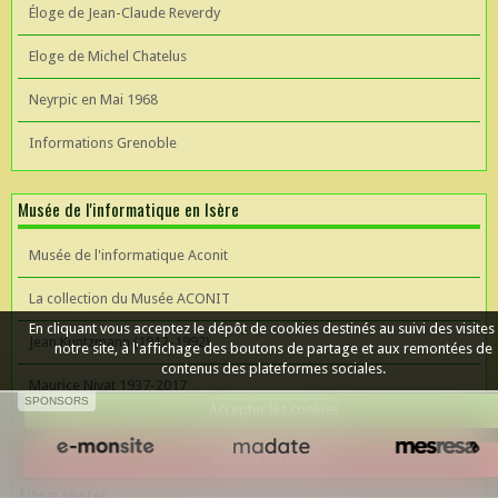
Éloge de Jean-Claude Reverdy
Eloge de Michel Chatelus
Neyrpic en Mai 1968
Informations Grenoble
Musée de l'informatique en Isère
Musée de l'informatique Aconit
La collection du Musée ACONIT
En cliquant vous acceptez le dépôt de cookies destinés au suivi des visites
Jean Kuntzmann (1912-1992)
notre site, à l'affichage des boutons de partage et aux remontées de
contenus des plateformes sociales.
Maurice Nivat 1937-2017
SPONSORS
Accepter les cookies
Céer un site Web
Refuser les cookies
Album photos