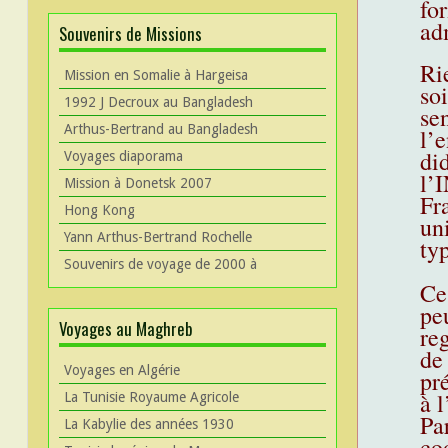
fo
ad
Souvenirs de Missions
Ri
Mission en Somalie à Hargeisa
soi
1992 J Decroux au Bangladesh
se
Arthus-Bertrand au Bangladesh
l’
di
Voyages diaporama
l’
Mission à Donetsk 2007
Fr
Hong Kong
un
Yann Arthus-Bertrand Rochelle
ty
Souvenirs de voyage de 2000 à
Ce
pe
Voyages au Maghreb
re
de
Voyages en Algérie
pr
à l
La Tunisie Royaume Agricole
Pa
La Kabylie des années 1930
co