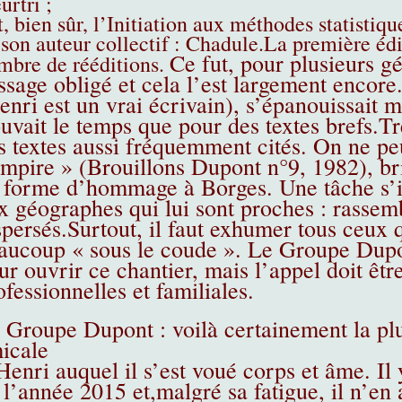
urtri ;
et, bien sûr, l’Initiation aux méthodes statisti
 son auteur collectif : Chadule.La première édit
Ce fut, pour plusieurs g
mbre de rééditions.
ssage obligé et cela l’est largement encore.
enri est un vrai écrivain), s’épanouissait 
ouvait le temps que pour des textes brefs.T
s textes aussi fréquemment cités. On ne pe
empire » (Brouillons Dupont n°9, 1982), br
 forme d’hommage à Borges. Une tâche s’i
x géographes qui lui sont proches : rassem
spersés.Surtout, il faut exhumer tous ceux qu
aucoup « sous le coude ». Le Groupe Dupon
ur ouvrir ce chantier, mais l’appel doit être
ofessionnelles et familiales.
 Groupe Dupont : voilà certainement la plus
icale
Henri auquel il s’est voué corps et âme. Il 
 l’année 2015 et,malgré sa fatigue, il n’en