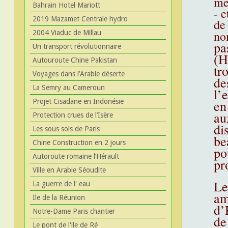
me
Bahrain Hotel Mariott
- 
2019 Mazamet Centrale hydro
de
no
2004 Viaduc de Millau
pa
Un transport révolutionnaire
(H
Autouroute Chine Pakistan
tr
Voyages dans l’Arabie déserte
de
La Semry au Cameroun
l’
en
Projet Cisadane en Indonésie
au
Protection crues de l’Isère
di
Les sous sols de Paris
be
Chine Construction en 2 jours
po
Autoroute romaine l’Hérault
pr
Ville en Arabie Séoudite
Le
La guerre de l' eau
am
Ile de la Réunion
d’
Notre-Dame Paris chantier
de
Le pont de l'ile de Ré