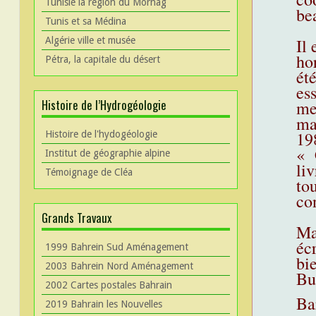
Tunisie la région du Mornag
bea
Tunis et sa Médina
Il 
Algérie ville et musée
hor
Pétra, la capitale du désert
ét
es
Histoire de l’Hydrogéologie
me
ma
19
Histoire de l'hydogéologie
« 
Institut de géographie alpine
liv
Témoignage de Cléa
tou
con
Grands Travaux
Ma
écr
1999 Bahrein Sud Aménagement
bi
2003 Bahrein Nord Aménagement
Bu
2002 Cartes postales Bahrain
Ba
2019 Bahrain les Nouvelles