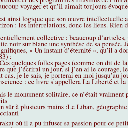
ucoup voyager et qu’il aimait toujours évoquer.
est ainsi logique que son œuvre intellectuelle 
izon : les interrelations, donc les liens. Rien
é
sentiellement collective : beaucoup d’articles, 
tte noir sur blanc une synthèse de sa pensée. J
gnifiques, « Un instant d’éternité », qu’il a d
83) :
Ces quelques folles pages (comme on dit de la f
re que j’écrirai un jour, si j’en ai le courage,
t cas, je le sais, je porterai en moi jusqu’au j
science : ce livre s’appellera La Liberté et la 
is le monument solitaire, ce n’était vraiment 
its
en sûr à plusieurs mains :Le Liban, géographie
ccianti-
rakat où il a pu infuser sa passion pour ce pet