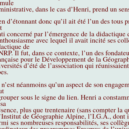
rmule
ministrative, dans le cas d’Henri, prend un sen
en d’étonnant donc qu’il ait été l’un des tous 
t
nti concerné par l’émergence de la didactique d
enthousiasme avec lequel il avait incité ses col
dactique de
INRP. Il fut, dans ce contexte, l’un des fondate
ançaise pour le Développement de la Géograph
iversités d’été de l’association qui réunissaie
pes.
 n’est néanmoins qu’un aspect de son engagem
ut
grouper sous le signe du lien. Henri a constamm
 sa
ésence, plus que trentenaire (sans compter la q
’Institut de Géographie Alpine, l’I.G.A., dont il
rmi ses nombreuses responsabilités, ses collègu
ordinateur des programmes Erasmus de l’univers