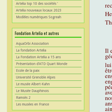
re
Artelia top 10 des sociétés ’
Artelia nouveaux locaux 2023
He
Modèles numériques Sogreah
Th
Fondation Artelia et autres
AquaOrbi Association
Il 
La fondation Artelia
gé
La Fondation Artelia a 15 ans
lu
Présentation d’ATD Quart Monde
êtr
Ecole de la paix
en
Université Grenoble Alpes
en
Le musée Albert-Kahn
pé
av
Le Musée Dauphinois
nos
Ramsès 2
ans
Les musées en France
ain