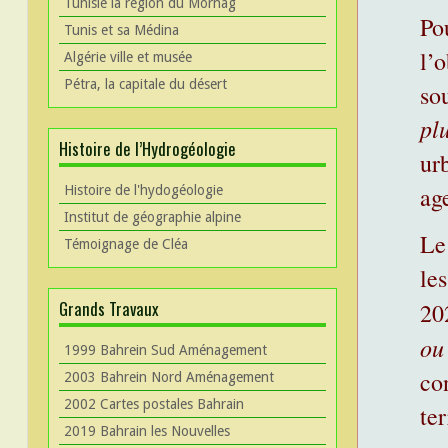
Tunisie la région du Mornag
Po
Tunis et sa Médina
l’o
Algérie ville et musée
Pétra, la capitale du désert
so
pl
Histoire de l’Hydrogéologie
ur
ag
Histoire de l'hydogéologie
Institut de géographie alpine
Le 
Témoignage de Cléa
le
Grands Travaux
20
ou
1999 Bahrein Sud Aménagement
co
2003 Bahrein Nord Aménagement
2002 Cartes postales Bahrain
ter
2019 Bahrain les Nouvelles