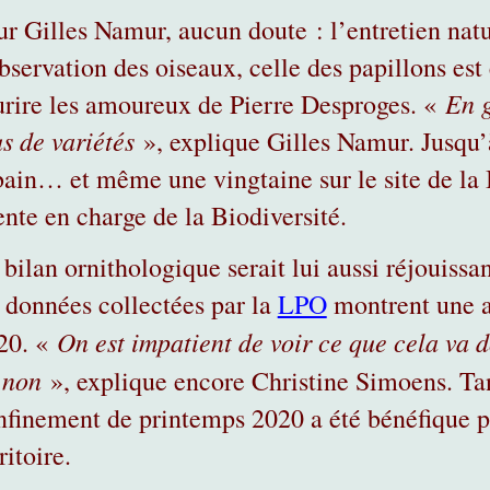
ur Gilles Namur, aucun doute : l’entretien natur
bservation des oiseaux, celle des papillons est
En g
urire les amoureux de Pierre Desproges. «
us de variétés
», explique Gilles Namur. Jusqu’à
bain… et même une vingtaine sur le site de la 
ente en charge de la Biodiversité.
bilan ornithologique serait lui aussi réjouissan
s données collectées par la
LPO
montrent une a
On est impatient de voir ce que cela va d
20. «
 non
», explique encore Christine Simoens. Tant
nfinement de printemps 2020 a été bénéfique po
ritoire.