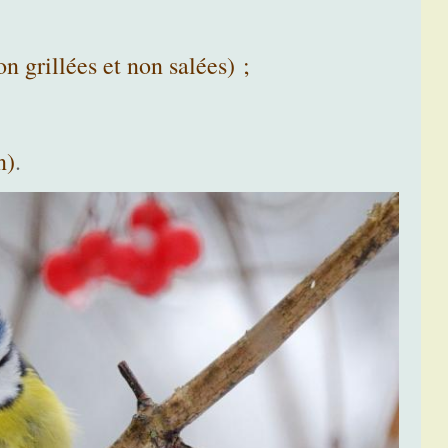
n grillées et non salées) ;
n)
.