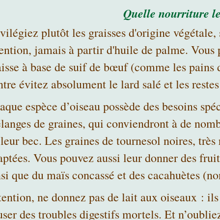
Quelle nourriture l
vilégiez plutôt les graisses d'origine végétale,
tention, jamais à partir d'huile de palme. Vou
aisse à base de suif de bœuf (comme les pains d
ntre évitez absolument le lard salé et les reste
aque espèce d’oiseau possède des besoins spéci
langes de graines, qui conviendront à de nombr
leur bec. Les graines de tournesol noires, très
aptées. Vous pouvez aussi leur donner des fruit
nsi que du maïs concassé et des cacahuètes (non
ention, ne donnez pas de lait aux oiseaux : ils
user des troubles digestifs mortels. Et n’oublie