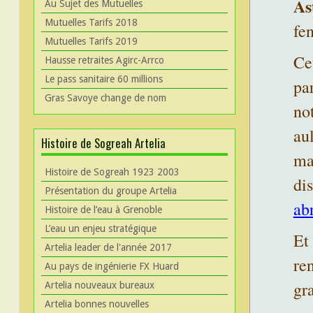
As
Au Sujet des Mutuelles
Mutuelles Tarifs 2018
fen
Mutuelles Tarifs 2019
Ce
Hausse retraites Agirc-Arrco
Le pass sanitaire 60 millions
pa
Gras Savoye change de nom
no
au
Histoire de Sogreah Artelia
ma
Histoire de Sogreah 1923 2003
di
Présentation du groupe Artelia
ab
Histoire de l’eau à Grenoble
L’eau un enjeu stratégique
Et
Artelia leader de l'année 2017
ren
Au pays de ingénierie FX Huard
gra
Artelia nouveaux bureaux
Artelia bonnes nouvelles