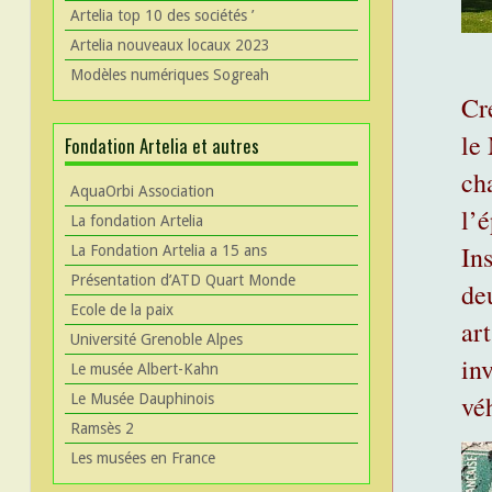
Artelia top 10 des sociétés ’
Artelia nouveaux locaux 2023
Modèles numériques Sogreah
Cr
le
Fondation Artelia et autres
cha
AquaOrbi Association
l’
La fondation Artelia
In
La Fondation Artelia a 15 ans
Présentation d’ATD Quart Monde
de
Ecole de la paix
art
Université Grenoble Alpes
inv
Le musée Albert-Kahn
vé
Le Musée Dauphinois
Ramsès 2
Les musées en France