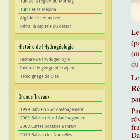
Tunisie la région du Mornag
Tunis et sa Médina
Algérie ville et musée
Pétra, la capitale du désert
Le
(pe
Histoire de l’Hydrogéologie
(m
Histoire de l'hydogéologie
du
Institut de géographie alpine
Lo
Témoignage de Cléa
Ré
Grands Travaux
pa
Pa
1999 Bahrein Sud Aménagement
ré
2003 Bahrein Nord Aménagement
fra
2002 Cartes postales Bahrain
Da
2019 Bahrain les Nouvelles