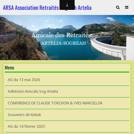
ARSA Association Retraités Sogreah Artelia
Invitation au repas le 21 novembre 2025
ARTELIA et l'Hydroélectricité
ARTELIA et l'Hydroélectricité
Souvenirs de KIrkuk
Menu
CONFERENCE DE CLAUDE TORCHON & YVES MARCELLIN A L'UIAD
AG du 13 mai 2026
AG 2026 du 13 mai
Adhésion Amicale Sog Artelia
CONFERENCE DE CLAUDE TORCHON & YVES MARCELLIN
Souvenirs de Kirkuk
AG du 14 février 2025