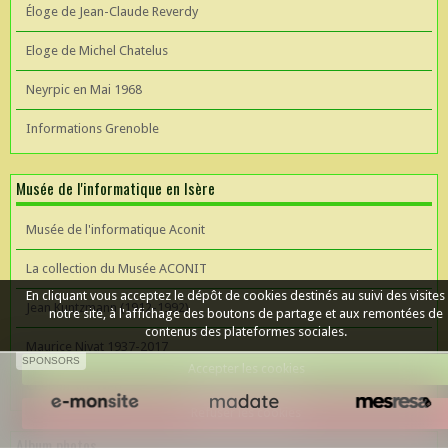
Éloge de Jean-Claude Reverdy
Eloge de Michel Chatelus
Neyrpic en Mai 1968
Informations Grenoble
Musée de l'informatique en Isère
Musée de l'informatique Aconit
La collection du Musée ACONIT
En cliquant vous acceptez le dépôt de cookies destinés au suivi des visites
Jean Kuntzmann (1912-1992)
notre site, à l'affichage des boutons de partage et aux remontées de
contenus des plateformes sociales.
Maurice Nivat 1937-2017
SPONSORS
Accepter les cookies
Céer un site Web
Refuser les cookies
Album photos