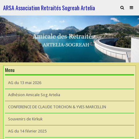
ARSA Association Retraités Sogreah Artelia
Invitation au repas le 21 novembre 2025
ARTELIA et l'Hydroélectricité
ARTELIA et l'Hydroélectricité
Souvenirs de KIrkuk
Menu
CONFERENCE DE CLAUDE TORCHON & YVES MARCELLIN A L'UIAD
AG du 13 mai 2026
AG 2026 du 13 mai
Adhésion Amicale Sog Artelia
CONFERENCE DE CLAUDE TORCHON & YVES MARCELLIN
Souvenirs de Kirkuk
AG du 14 février 2025