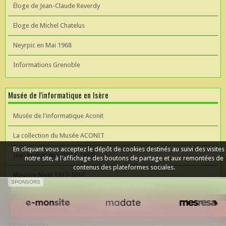
Éloge de Jean-Claude Reverdy
Eloge de Michel Chatelus
Neyrpic en Mai 1968
Informations Grenoble
Musée de l'informatique en Isère
Musée de l'informatique Aconit
La collection du Musée ACONIT
En cliquant vous acceptez le dépôt de cookies destinés au suivi des visites
Jean Kuntzmann (1912-1992)
notre site, à l'affichage des boutons de partage et aux remontées de
contenus des plateformes sociales.
Maurice Nivat 1937-2017
SPONSORS
Accepter les cookies
Céer un site Web
Refuser les cookies
Album photos